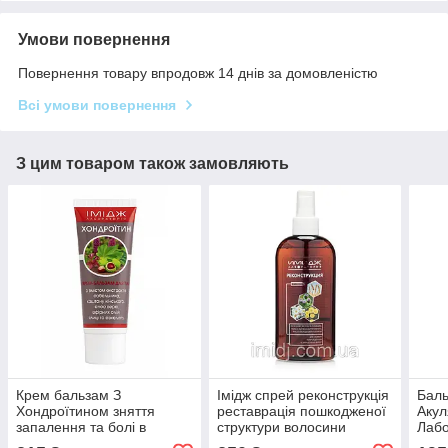
Умови повернення
Повернення товару впродовж 14 днів за домовленістю
Всі умови повернення
З цим товаром також замовляють
Крем бальзам З
Імідж спрей реконструкція
Баль
Хондроїтином зняття
реставрація пошкодженої
Акул
запалення та болі в
структури волосини
Лабо
суглобах, м'язах і хребті
сугл