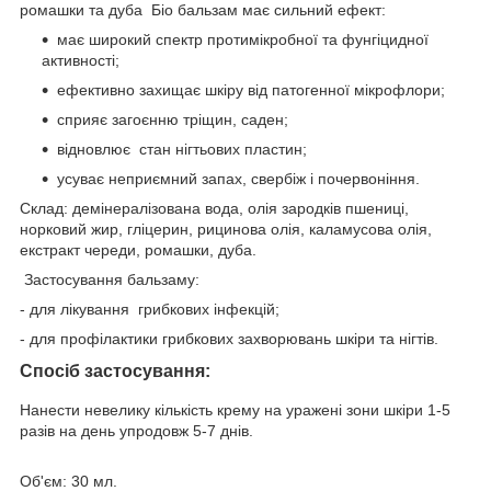
ромашки та дуба Біо бальзам має сильний ефект:
має широкий спектр протимікробної та фунгіцидної
активності;
ефективно захищає шкіру від патогенної мікрофлори;
сприяє загоєнню тріщин, саден;
відновлює стан нігтьових пластин;
усуває неприємний запах, свербіж і почервоніння.
Склад: демінералізована вода, олія зародків пшениці,
норковий жир, гліцерин, рицинова олія, каламусова олія,
екстракт череди, ромашки, дуба.
Застосування бальзаму:
- для лікування грибкових інфекцій;
- для профілактики грибкових захворювань шкіри та нігтів.
Спосіб застосування:
Нанести невелику кількість крему на уражені зони шкіри 1-5
разів на день упродовж 5-7 днів.
Об'єм: 30 мл.