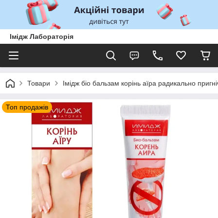
Імідж Лабораторія
Товари
Імідж біо бальзам корінь аїра радикально пригніч
Топ продажів