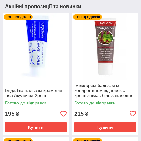
Акційні пропозиції та новинки
Топ продажів
Топ продажів
Імідж крем бальзам із
Імідж Біо Бальзам крем для
хондроітином відновлює
тіла Акулячий Хрящ
хрящі знімає біль запалення
суглобів та м'язів
Готово до відправки
Готово до відправки
195
215
₴
₴
Купити
Купити
Топ продажів
Топ продажів