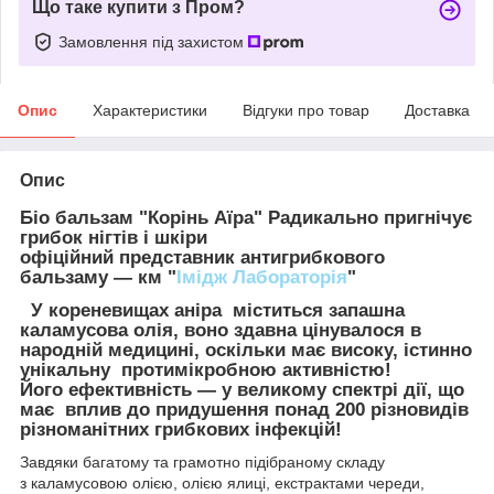
Що таке купити з Пром?
Замовлення під захистом
Опис
Характеристики
Відгуки про товар
Доставка
Опис
Біо бальзам "Корінь Аїра" Радикально пригнічує
грибок нігтів і шкіри
офіційний представник антигрибкового
бальзаму — км "
Імідж Лабораторія
"
У кореневищах аніра міститься запашна
каламусова олія, воно здавна цінувалося в
народній медицині, оскільки має високу, істинно
унікальну протимікробною активністю!
Його ефективність — у великому спектрі дії, що
має вплив до придушення понад 200 різновидів
різноманітних грибкових інфекцій!
Завдяки багатому та грамотно підібраному складу
з каламусовою олією, олією ялиці, екстрактами череди,