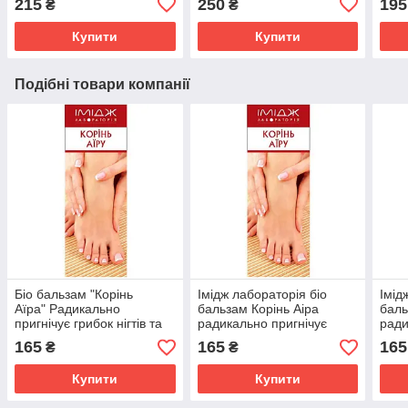
215
250
195
₴
₴
Імідж Лабораторія
осте
Купити
Купити
Подібні товари компанії
Біо бальзам "Корінь
Імідж лабораторія біо
Імід
Аїра" Радикально
бальзам Корінь Аіра
баль
пригнічує грибок нігтів та
радикально пригнічує
ради
шкіри Імідж Лабораторія
грибок
гриб
165
165
165
₴
₴
Купити
Купити