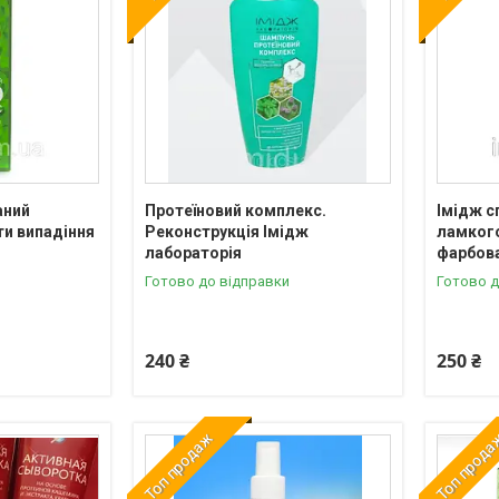
аний
Протеїновий комплекс.
Імідж с
и випадіння
Реконструкція Імідж
ламког
лабораторія
фарбов
Готово до відправки
Готово д
240 ₴
250 ₴
Топ продаж
Топ прод