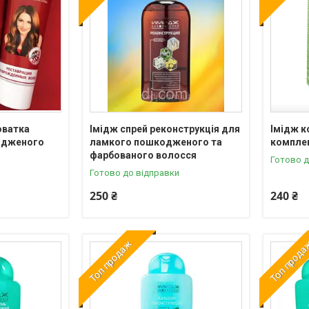
оватка
Імідж спрей реконструкція для
Імідж к
одженого
ламкого пошкодженого та
компле
фарбованого волосся
Готово д
Готово до відправки
250 ₴
240 ₴
Топ продаж
Топ прод