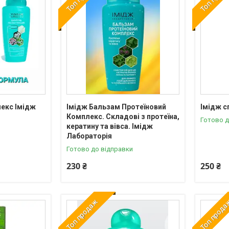
екс Імідж
Імідж Бальзам Протеїновий
Імідж с
Комплекс. Складові з протеїна,
Готово д
кератину та вівса. Імідж
Лабораторія
Готово до відправки
230 ₴
250 ₴
Топ продаж
Топ прод