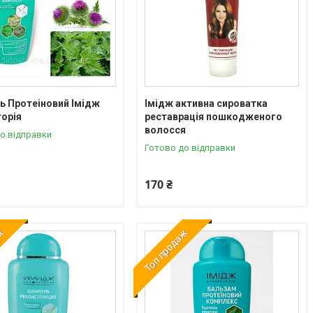
 Протеіновий Імідж
Імідж активна сироватка
орія
реставрація пошкодженого
волосся
о відправки
Готово до відправки
170 ₴
аж
Топ продаж