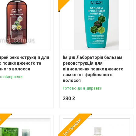
прей реконструкція для
Імідж Лабораторія бальзам
о пошкодженого та
реконструкція для
аного волосся
відновлення пошкодженого
ламкого і фарбованого
о відправки
волосся
Готово до відправки
230 ₴
аж
Топ продаж