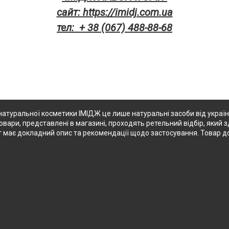
сайт: https://imidj.com.ua
тел: + 38 (067) 488-88-68
натуральної косметики ІМІДЖ це лише натуральні засоби від українс
овари, представлені в магазині, проходять ретельний відбір, який з
т має докладний опис та рекомендації щодо застосування. Товар до