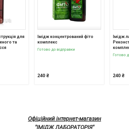
струкція для
Імідж концентрований фіто
Імідж л
еного та
комплекс
Реконст
сся
компле
Готово до відправки
Готово д
240 ₴
240 ₴
Офіційний інтернет-магазин
"ІМІДЖ ЛАБОРАТОРІЯ"