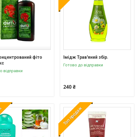
онцентрований фіто
Імідж Трав'яний збір.
кс
Готово до відправки
о відправки
240 ₴
аж
Топ продаж