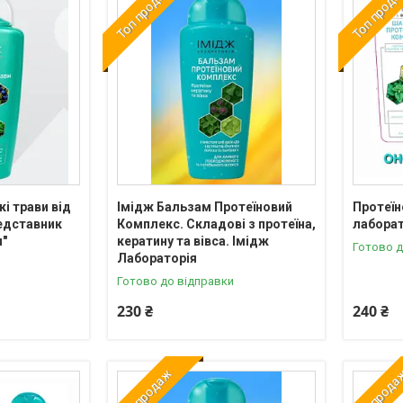
Топ продаж
Топ прод
і трави від
Імідж Бальзам Протеїновий
Протеїн
редставник
Комплекс. Складові з протеїна,
лаборат
я"
кератину та вівса. Імідж
Готово д
Лабораторія
Готово до відправки
230 ₴
240 ₴
Топ продаж
Топ прод