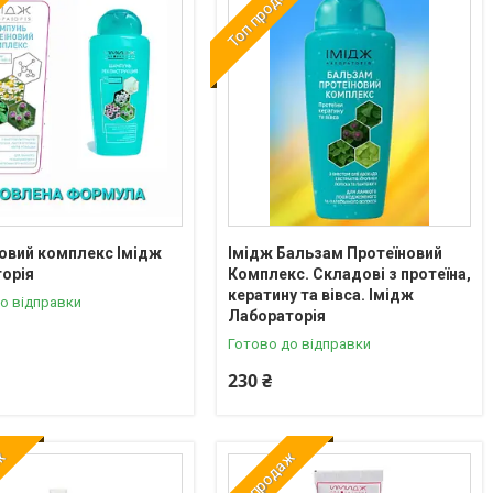
аж
Топ продаж
овий комплекс Імідж
Імідж Бальзам Протеїновий
орія
Комплекс. Складові з протеїна,
кератину та вівса. Імідж
о відправки
Лабораторія
Готово до відправки
230 ₴
аж
Топ продаж