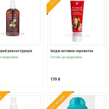
прей реконструкція
Імідж активна сироватка
о відправки
Готово до відправки
170 ₴
аж
Топ продаж