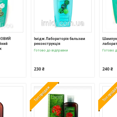
НОВИЙ
Імідж Лабораторія бальзам
Шампунь
йний
реконструкція
лаборат
ж
Готово до відправки
Готово д
230 ₴
240 ₴
Топ продаж
Топ прод