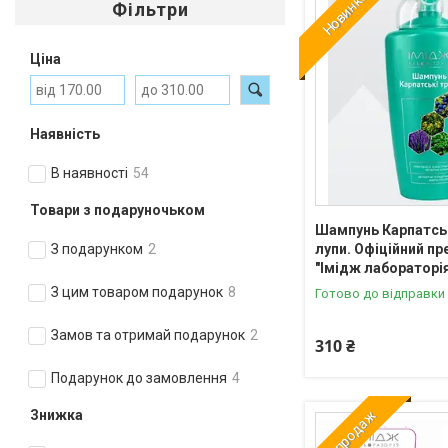
Новинка
Фільтри
Ціна
Наявність
В наявності
54
Товари з подаруночьком
Шампунь Карпатськ
лупи. Офіційний п
З подарунком
2
"Імідж лабораторі
З цим товаром подарунок
8
Готово до відправки
Замов та отримай подарунок
2
310 ₴
Подарунок до замовлення
4
Топ продаж
Знижка