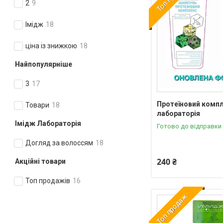
2
9
Імідж
18
ціна із знижкою
18
Найпопулярніше
3
17
Протеїновий компл
Товари
18
лабораторія
Імідж Лабораторія
Готово до відправки
Догляд за волоссям
18
240 ₴
Акційні товари
Топ продажів
16
Топ продаж