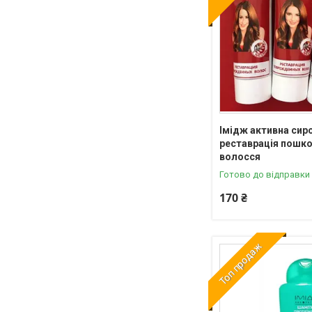
Імідж активна сир
реставрація пошк
волосся
Готово до відправки
170 ₴
Топ продаж