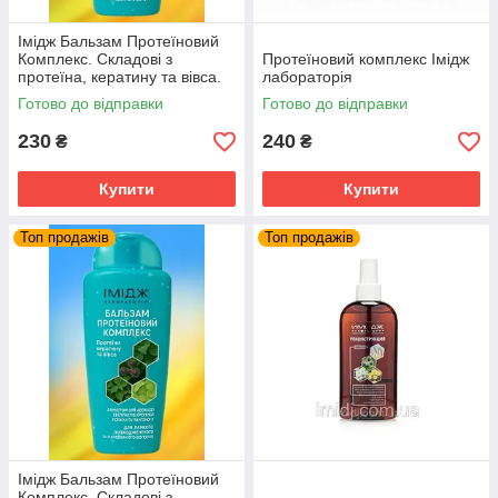
Імідж Бальзам Протеїновий
Комплекс. Складові з
Протеїновий комплекс Імідж
протеїна, кератину та вівса.
лабораторія
Імідж Лабораторія
Готово до відправки
Готово до відправки
230
240
₴
₴
Купити
Купити
Топ продажів
Топ продажів
Імідж Бальзам Протеїновий
Комплекс. Складові з