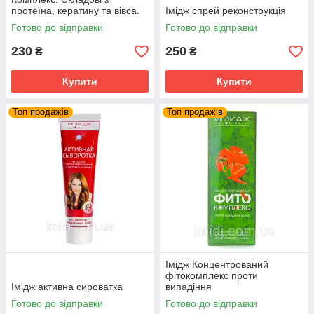
протеїна, кератину та вівса.
Імідж спрей реконструкція
Імідж Лабораторія
Готово до відправки
Готово до відправки
230
250
₴
₴
Купити
Купити
Топ продажів
Топ продажів
Імідж Концентрований
фітокомплекс проти
Імідж активна сироватка
випадіння
Готово до відправки
Готово до відправки