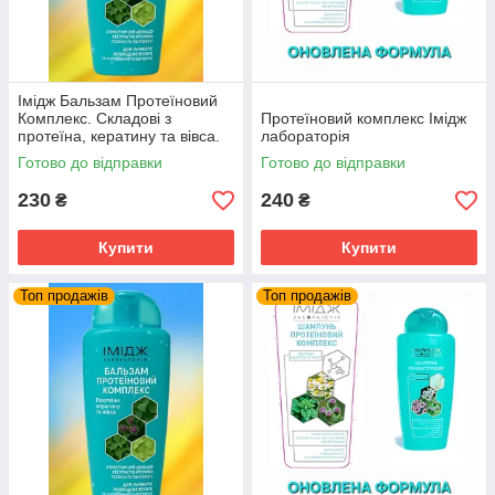
Імідж Бальзам Протеїновий
Комплекс. Складові з
Протеїновий комплекс Імідж
протеїна, кератину та вівса.
лабораторія
Імідж Лабораторія
Готово до відправки
Готово до відправки
230
240
₴
₴
Купити
Купити
Топ продажів
Топ продажів