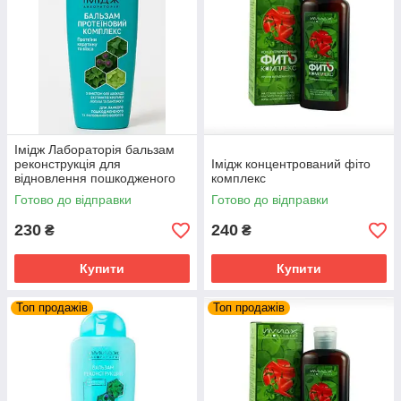
Імідж Лабораторія бальзам
реконструкція для
Імідж концентрований фіто
відновлення пошкодженого
комплекс
ламкого і фарбованого
Готово до відправки
Готово до відправки
волосся
230
240
₴
₴
Купити
Купити
Топ продажів
Топ продажів