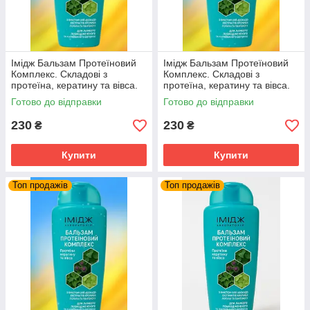
Імідж Бальзам Протеїновий
Імідж Бальзам Протеїновий
Комплекс. Складові з
Комплекс. Складові з
протеїна, кератину та вівса.
протеїна, кератину та вівса.
Імідж Лабораторія
Імідж Лабораторія
Готово до відправки
Готово до відправки
230
230
₴
₴
Купити
Купити
Топ продажів
Топ продажів