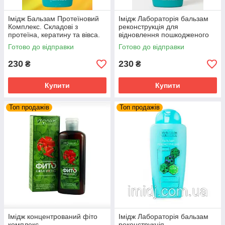
Імідж Бальзам Протеїновий
Імідж Лабораторія бальзам
Комплекс. Складові з
реконструкція для
протеїна, кератину та вівса.
відновлення пошкодженого
Імідж Лабораторія
ламкого і фарбованого
Готово до відправки
Готово до відправки
волосся
230
230
₴
₴
Купити
Купити
Топ продажів
Топ продажів
Імідж концентрований фіто
Імідж Лабораторія бальзам
комплекс
реконструкція