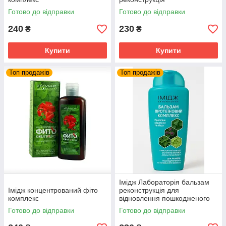
Готово до відправки
Готово до відправки
240
230
₴
₴
Купити
Купити
Топ продажів
Топ продажів
Імідж Лабораторія бальзам
Імідж концентрований фіто
реконструкція для
комплекс
відновлення пошкодженого
ламкого і фарбованого
Готово до відправки
Готово до відправки
волосся