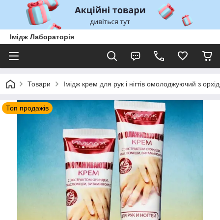
Імідж Лабораторія
Товари
Імідж крем для рук і нігтів омолоджуючий з орхі
Топ продажів