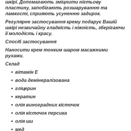
шкірі. Допомагають зміцнити нігтьову
пластину, запобігають розшаруванню та
ламкості, сприяють усуненню задирок.
Регулярне застосування крему подарує Вашій
шкірі незвичайну гладкість і ніжність, зберігаючи
її молодість і красу.
Спосіб застосування
Наносити крем тонким шаром масажними
рухами.
Склад
вітамін Е
вода демінералізована
гліцерин
кератин
олія виноградних кісточок
олія кісточок персика
олія ши
мед