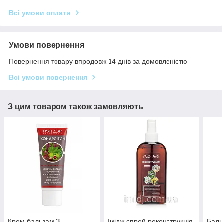
Всі умови оплати
Умови повернення
Повернення товару впродовж 14 днів за домовленістю
Всі умови повернення
З цим товаром також замовляють
Крем бальзам З
Імідж спрей реконструкція
Баль