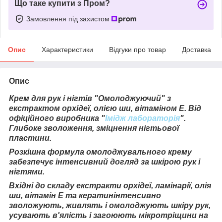
Що таке купити з Пром?
Замовлення під захистом
Опис
Характеристики
Відгуки про товар
Доставка
Опис
Крем для рук і нігтів "Омолоджуючий" з
екстрактом орхідеї, олією ши, вітаміном Е. Від
офіційного виробника "
Імідж лабораторія
".
Глибоке зволоження, зміцнення нігтьової
пластини.
Розкішна формула омолоджувального крему
забезпечує інтенсивний догляд за шкірою рук і
нігтями.
Вхідні до складу екстракти орхідеї, ламінарії, олія
ши, вітамін Е та кератинінтенсивно
зволожують, живлять і омолоджують шкіру рук,
усувають в'ялість і загоюють мікротріщини на