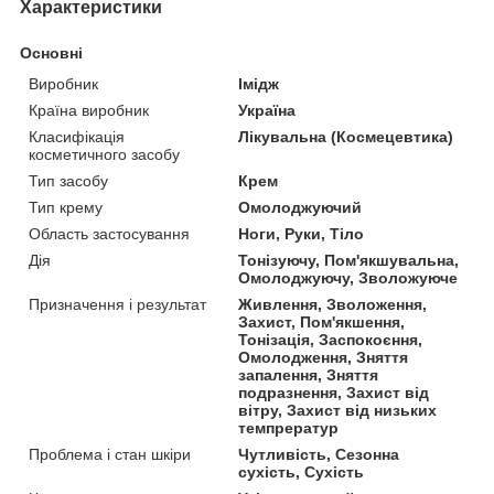
Характеристики
Основні
Виробник
Імідж
Країна виробник
Україна
Класифікація
Лікувальна (Космецевтика)
косметичного засобу
Тип засобу
Крем
Тип крему
Омолоджуючий
Область застосування
Ноги, Руки, Тіло
Дія
Тонізуючу, Пом'якшувальна,
Омолоджуючу, Зволожуюче
Призначення і результат
Живлення, Зволоження,
Захист, Пом'якшення,
Тонізація, Заспокоєння,
Омолодження, Зняття
запалення, Зняття
подразнення, Захист від
вітру, Захист від низьких
темпрератур
Проблема і стан шкіри
Чутливість, Сезонна
сухість, Сухість