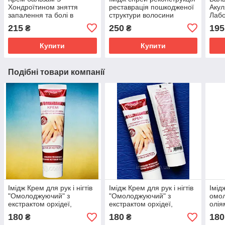
Хондроїтином зняття
реставрація пошкодженої
Акул
запалення та болі в
структури волосини
Лабо
суглобах, м'язах і хребті
сугл
215
250
195
₴
₴
Імідж Лабораторія
осте
Купити
Купити
Подібні товари компанії
Імідж Крем для рук і нігтів
Імідж Крем для рук і нігтів
Імідж
"Омолоджуючий" з
"Омолоджуючий" з
омол
екстрактом орхідеї,
екстрактом орхідеї,
олія
маслом Ши та з вітаміном
маслом Ши та з вітаміном
180
180
180
₴
₴
Е зміцнення нігтів
Е зміцнення нігтів