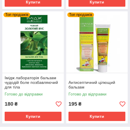
Купити
Купити
Топ продажів
Топ продажів
Імідж лабораторія бальзам
чудодій боле позбавляючий
Антисептичний цілющий
для тіла
бальзам
Готово до відправки
Готово до відправки
180
195
₴
₴
Купити
Купити