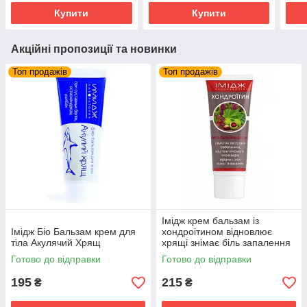
Купити
Купити
Акційні пропозиції та новинки
Топ продажів
Топ продажів
Імідж крем бальзам із
Імідж Біо Бальзам крем для
хондроітином відновлює
тіла Акулячий Хрящ
хрящі знімає біль запалення
суглобів та м'язів
Готово до відправки
Готово до відправки
195
215
₴
₴