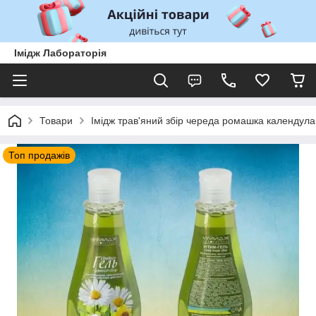
Імідж Лабораторія
Товари
Імідж трав'яний збір череда ромашка календул
Топ продажів