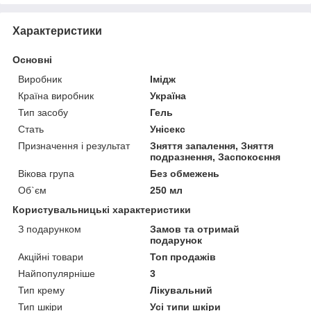
Характеристики
Основні
Виробник
Імідж
Країна виробник
Україна
Тип засобу
Гель
Стать
Унісекс
Призначення і результат
Зняття запалення, Зняття
подразнення, Заспокоєння
Вікова група
Без обмежень
Об`єм
250 мл
Користувальницькі характеристики
З подарунком
Замов та отримай
подарунок
Акційні товари
Топ продажів
Найпопулярніше
3
Тип крему
Лікувальний
Тип шкіри
Усі типи шкіри