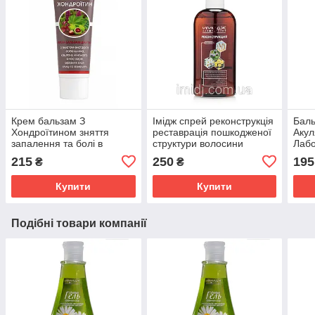
Крем бальзам З
Імідж спрей реконструкція
Баль
Хондроїтином зняття
реставрація пошкодженої
Акул
запалення та болі в
структури волосини
Лабо
суглобах, м'язах і хребті
сугл
215
250
195
₴
₴
Імідж Лабораторія
осте
Купити
Купити
Подібні товари компанії