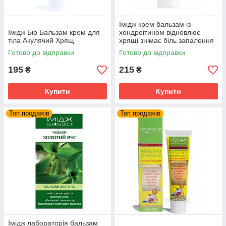
Імідж крем бальзам із
Імідж Біо Бальзам крем для
хондроітином відновлює
тіла Акулячий Хрящ
хрящі знімає біль запалення
суглобів та м'язів
Готово до відправки
Готово до відправки
195
215
₴
₴
Купити
Купити
Топ продажів
Топ продажів
Імідж лабораторія бальзам