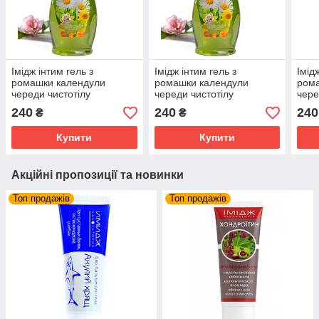
Імідж інтим гель з
Імідж інтим гель з
Імід
ромашки календули
ромашки календули
ром
череди чистотілу
череди чистотілу
чере
подорожника
подорожника
под
240
240
240
₴
₴
Купити
Купити
Акційні пропозиції та новинки
Топ продажів
Топ продажів