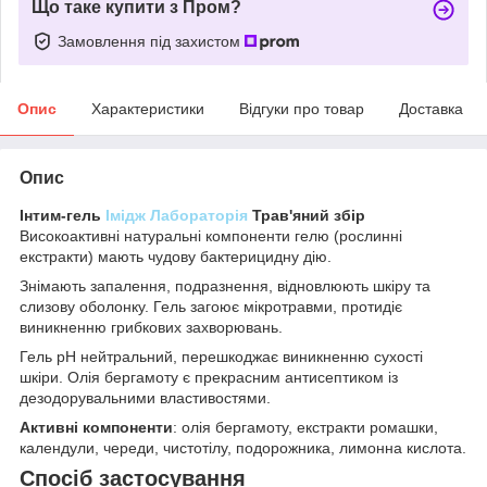
Що таке купити з Пром?
Замовлення під захистом
Опис
Характеристики
Відгуки про товар
Доставка
Опис
Інтим-гель
Імідж Лабораторія
Трав'яний збір
Високоактивні натуральні компоненти гелю (рослинні
екстракти) мають чудову бактерицидну дію.
Знімають запалення, подразнення, відновлюють шкіру та
слизову оболонку. Гель загоює мікротравми, протидіє
виникненню грибкових захворювань.
Гель рН нейтральний, перешкоджає виникненню сухості
шкіри. Олія бергамоту є прекрасним антисептиком із
дезодорувальними властивостями.
Активні компоненти
: олія бергамоту, екстракти ромашки,
календули, череди, чистотілу, подорожника, лимонна кислота.
Спосіб застосування