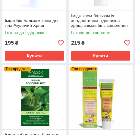
Імідж крем бальзам із
Імідж Біо Бальзам крем для
хондроітином відновлює
тіла Акулячий Хрящ
хрящі знімає біль запалення
суглобів та м'язів
Готово до відправки
Готово до відправки
195
215
₴
₴
Купити
Купити
Топ продажів
Топ продажів
Імідж лабораторія бальзам