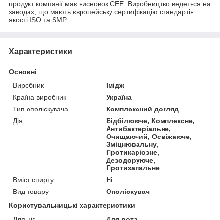
продукт компанії має висновок СЕЕ. Виробництво ведеться на
заводах, що мають європейську сертифікацію стандартів
якості ISO та SMP.
Характеристики
Основні
Виробник
Імідж
Країна виробник
Україна
Тип ополіскувача
Комплексний догляд
Дія
Відбілююче, Комплексне,
Антибактеріальне,
Очищаючий, Освіжаюче,
Зміцнювальну,
Протикаріозне,
Дезодоруюче,
Протизапальне
Вміст спирту
Ні
Вид товару
Ополіскувач
Користувальницькі характеристики
Для ніг
Для рота