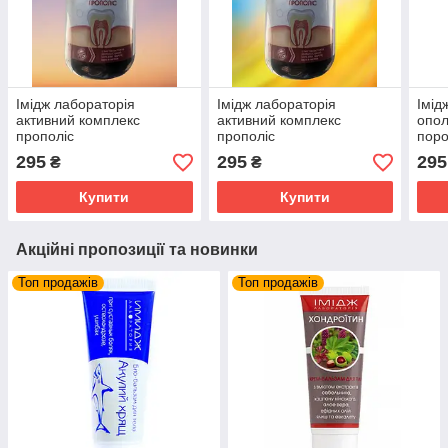
Імідж лабораторія
Імідж лабораторія
Імід
активний комплекс
активний комплекс
опол
прополіс
прополіс
поро
"Про
295
295
295
₴
₴
Лабо
Купити
Купити
Акційні пропозиції та новинки
Топ продажів
Топ продажів