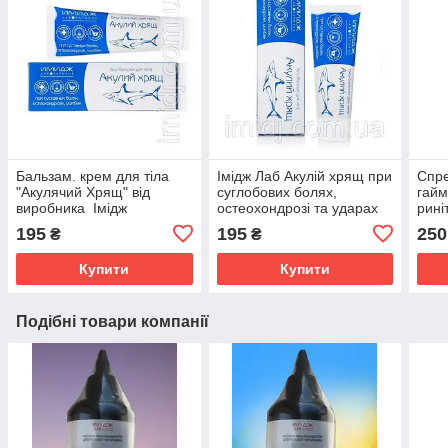
Бальзам. крем для тіла
Імідж Лаб Акулій хрящ при
Спре
"Акулячий Хрящ" від
суглобових болях,
гайм
виробника Імідж
остеохондрозі та ударах
риніт
Лабораторія. При
195
195
250
₴
₴
суглобових болях,
остеохондрозі
Купити
Купити
Подібні товари компанії