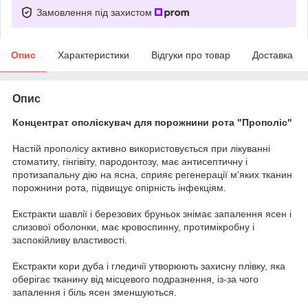
Замовлення під захистом
Опис
Характеристики
Відгуки про товар
Доставка
Опис
Концентрат ополіскувач для порожнини рота "Прополіс"
Настій прополісу активно використовується при лікуванні
стоматиту, гінгівіту, пародонтозу, має антисептичну і
протизапальну дію на ясна, сприяє регенерації м'яких тканин
порожнини рота, підвищує опірність інфекціям.
Екстракти шавлії і березових бруньок знімає запалення ясен і
слизової оболонки, має кровоспинну, протимікробну і
заспокійливу властивості.
Екстракти кори дуба і гледичії утворюють захисну плівку, яка
оберігає тканину від місцевого подразнення, із-за чого
запалення і біль ясен зменшуються.