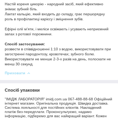
Настій кореня цикорію - народний засіб, який ефективно
знімає зубний біль.
Лактат кальцію, який входить до складу, грає першорядну
роль в профілактиці карієсу і зміцнення зубів.
Ефірні олії м'яти, і меліси освіжають і усувають неприємний
запах з ротової порожнини.
Спосіб застосування:
розвести в співвідношенні 1:10 з водою, використовувати при
загостренні пародонтозу, кровотечах; зубного болю.
Використовувати не менше 2-3-х разів на день, полоскати не
менш 30 секунд.
Приховати
Спосіб упаковки
"ІМІДЖ ЛАБОРАТОРІЯ" imidj.com.ua 067-488-88-68 Офіційний
інтернет магазин. Оригінальна продукція. Швидка доставка.
Система лояльності для постійних клієнтів. Накладений
платіж без передплати. Проконсультуємо, надамо
інформацію, підберемо для вас найкращий варіант. Кожен