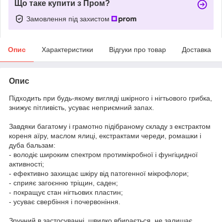
Що таке купити з Пром?
Замовлення під захистом
Опис
Характеристики
Відгуки про товар
Доставка
Опис
Підходить при будь-якому вигляді шкірного і нігтьового грибка,
знижує пітливість, усуває неприємний запах.
Завдяки багатому і грамотно підібраному складу з екстрактом
кореня аїру, маслом ялиці, екстрактами череди, ромашки і
дуба бальзам:
- володіє широким спектром протимікробної і фунгіцидної
активності;
- ефективно захищає шкіру від патогенної мікрофлори;
- сприяє загоєнню тріщин, саден;
- покращує стан нігтьових пластин;
- усуває свербіння і почервоніння.
Зручний в застосуванні, швидко вбирається, не залишає