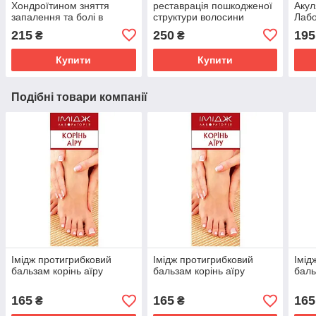
Хондроїтином зняття
реставрація пошкодженої
Акул
запалення та болі в
структури волосини
Лабо
суглобах, м'язах і хребті
сугл
215
250
195
₴
₴
Імідж Лабораторія
осте
Купити
Купити
Подібні товари компанії
Імідж протигрибковий
Імідж протигрибковий
Імід
бальзам корінь аїру
бальзам корінь аїру
баль
165
165
165
₴
₴