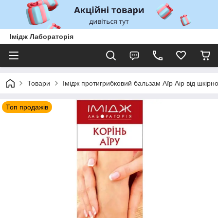
Імідж Лабораторія
Товари
Імідж протигрибковий бальзам Аїр Аір від шкірног
Топ продажів