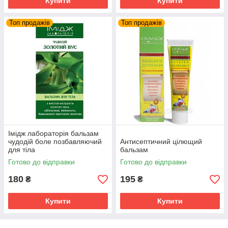
Купити
Купити
Топ продажів
Топ продажів
Імідж лабораторія бальзам
чудодій боле позбавляючий
Антисептичний цілющий
для тіла
бальзам
Готово до відправки
Готово до відправки
180
195
₴
₴
Купити
Купити