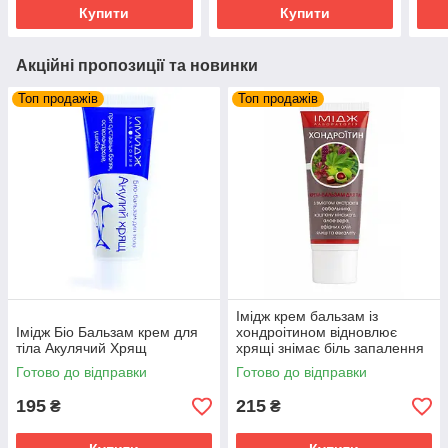
Купити
Купити
Акційні пропозиції та новинки
Топ продажів
Топ продажів
Імідж крем бальзам із
Імідж Біо Бальзам крем для
хондроітином відновлює
тіла Акулячий Хрящ
хрящі знімає біль запалення
суглобів та м'язів
Готово до відправки
Готово до відправки
195
215
₴
₴