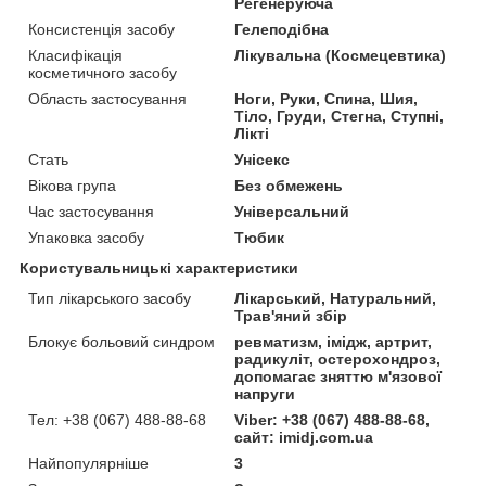
Регенеруюча
Консистенція засобу
Гелеподібна
Класифікація
Лікувальна (Космецевтика)
косметичного засобу
Область застосування
Ноги, Руки, Спина, Шия,
Тіло, Груди, Стегна, Ступні,
Лікті
Стать
Унісекс
Вікова група
Без обмежень
Час застосування
Універсальний
Упаковка засобу
Тюбик
Користувальницькі характеристики
Тип лікарського засобу
Лікарський, Натуральний,
Трав'яний збір
Блокує больовий синдром
ревматизм, імідж, артрит,
радикуліт, остерохондроз,
допомагає зняттю м'язової
напруги
Тел: +38 (067) 488-88-68
Viber: +38 (067) 488-88-68,
сайт: imidj.com.ua
Найпопулярніше
3