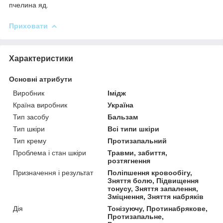
пчелина яд.
Приховати
Характеристики
Основні атрибути
Виробник
Імідж
Країна виробник
Україна
Тип засобу
Бальзам
Тип шкіри
Всі типи шкіри
Тип крему
Протизапальний
Проблема і стан шкіри
Травми, забиття,
розтягнення
Призначення і результат
Поліпшення кровообігу,
Зняття болю, Підвищення
тонусу, Зняття запалення,
Зміцнення, Зняття набряків
Дія
Тонізуючу, Протинабрякове,
Протизапальне,