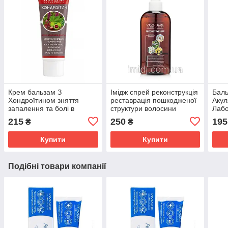
Крем бальзам З
Імідж спрей реконструкція
Баль
Хондроїтином зняття
реставрація пошкодженої
Акул
запалення та болі в
структури волосини
Лабо
суглобах, м'язах і хребті
сугл
215
250
195
₴
₴
Імідж Лабораторія
осте
Купити
Купити
Подібні товари компанії