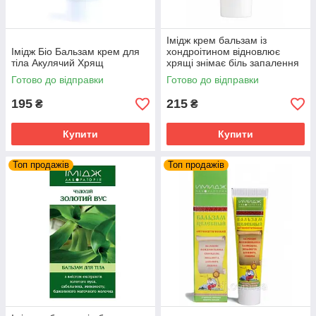
Імідж крем бальзам із
Імідж Біо Бальзам крем для
хондроітином відновлює
тіла Акулячий Хрящ
хрящі знімає біль запалення
суглобів та м'язів
Готово до відправки
Готово до відправки
195
215
₴
₴
Купити
Купити
Топ продажів
Топ продажів