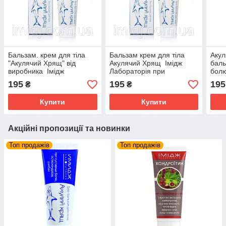
Бальзам. крем для тіла
Бальзам крем для тіла
Акул
"Акулячий Хрящ" від
Акулячий Хрящ Імідж
баль
виробника Імідж
Лабораторія при
болю
Лабораторія. При
суглобових болях
195
195
195
₴
₴
суглобових болях,
остеохондрозі та забоях
остеохондрозі
Купити
Купити
Акційні пропозиції та новинки
Топ продажів
Топ продажів