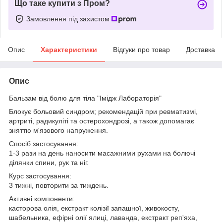
Що таке купити з Пром?
Замовлення під захистом
Опис
Характеристики
Відгуки про товар
Доставка
Опис
Бальзам від болю для тіла "Імідж Лабораторія"
Блокує больовий синдром; рекомендацій при ревматизмі,
артриті, радикуліті та остерохондрозі, а також допомагає
зняттю м'язового напруження.
Спосіб застосування:
1-3 рази на день наносити масажними рухами на болючі
ділянки спини, рук та ніг.
Курс застосування:
3 тижні, повторити за тиждень.
Активні компоненти:
касторова олія, екстракт колізії запашної, живокосту,
шабельника, ефірні олії ялиці, лаванда, екстракт реп'яха,