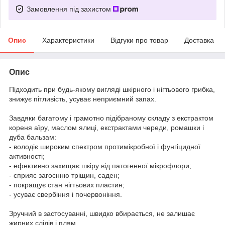
Замовлення під захистом
Опис
Характеристики
Відгуки про товар
Доставка
Опис
Підходить при будь-якому вигляді шкірного і нігтьового грибка,
знижує пітливість, усуває неприємний запах.
Завдяки багатому і грамотно підібраному складу з екстрактом
кореня аїру, маслом ялиці, екстрактами череди, ромашки і
дуба бальзам:
- володіє широким спектром протимікробної і фунгіцидної
активності;
- ефективно захищає шкіру від патогенної мікрофлори;
- сприяє загоєнню тріщин, саден;
- покращує стан нігтьових пластин;
- усуває свербіння і почервоніння.
Зручний в застосуванні, швидко вбирається, не залишає
жирних слідів і плям.