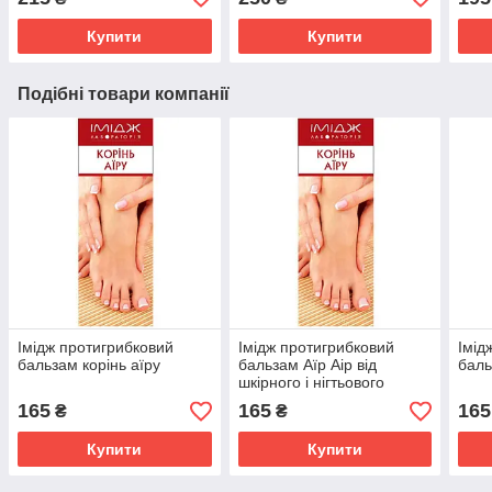
Імідж Лабораторія
осте
Купити
Купити
Подібні товари компанії
Імідж протигрибковий
Імідж протигрибковий
Імід
бальзам корінь аїру
бальзам Аїр Аір від
баль
шкірного і нігтьового
грибка
165
165
165
₴
₴
Купити
Купити