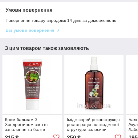
Умови повернення
Повернення товару впродовж 14 днів за домовленістю
Всі умови повернення
З цим товаром також замовляють
Крем бальзам З
Імідж спрей реконструкція
Баль
Хондроїтином зняття
реставрація пошкодженої
Акул
запалення та болі в
структури волосини
Лабо
суглобах, м'язах і хребті
сугл
215
250
195
₴
₴