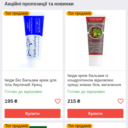
Акційні пропозиції та новинки
Топ продажів
Топ продажів
Імідж крем бальзам із
Імідж Біо Бальзам крем для
хондроітином відновлює
тіла Акулячий Хрящ
хрящі знімає біль запалення
суглобів та м'язів
Готово до відправки
Готово до відправки
195
215
₴
₴
Купити
Купити
Топ продажів
Топ продажів