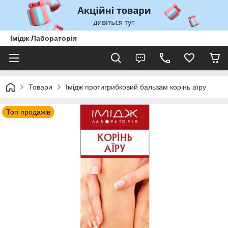
Імідж Лабораторія
Товари
Імідж протигрибковий бальзам корінь аїру
Топ продажів