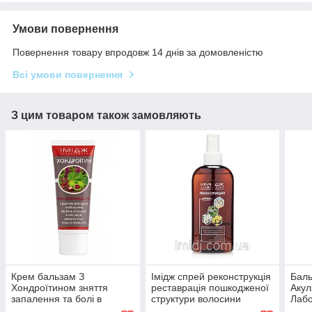
Умови повернення
Повернення товару впродовж 14 днів за домовленістю
Всі умови повернення
З цим товаром також замовляють
Крем бальзам З
Імідж спрей реконструкція
Баль
Хондроїтином зняття
реставрація пошкодженої
Акул
запалення та болі в
структури волосини
Лабо
суглобах, м'язах і хребті
сугл