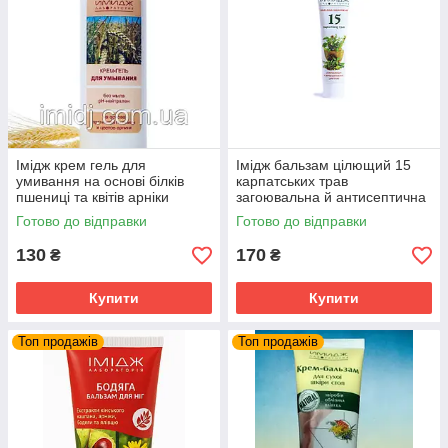
Імідж крем гель для
Імідж бальзам цілющий 15
умивання на основі білків
карпатських трав
пшениці та квітів арніки
загоювальна й антисептична
дія
Готово до відправки
Готово до відправки
130
170
₴
₴
Купити
Купити
Топ продажів
Топ продажів