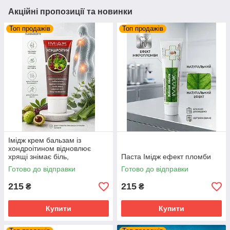
Акційні пропозиції та новинки
Топ продажів
Топ продажів
Імідж крем бальзам із
хондроітином відновлює
хрящі знімає біль,
Паста Імідж ефект пломби
відновлюють еластичність
Готово до відправки
Готово до відправки
хрящової тканини
215
215
₴
₴
Купити
Купити