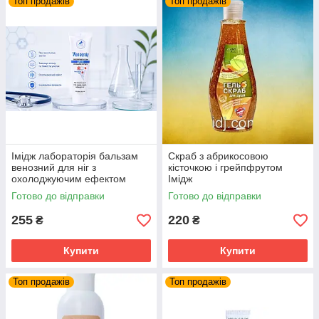
Топ продажів
Топ продажів
Iмідж лабораторія бальзам
Скраб з абрикосовою
венозний для ніг з
кісточкою і грейпфрутом
охолоджуючим ефектом
Імідж
нормалізація кровообігу
Готово до відправки
Готово до відправки
255
220
₴
₴
Купити
Купити
Топ продажів
Топ продажів