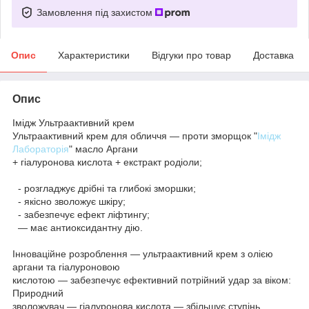
Замовлення під захистом
Опис
Характеристики
Відгуки про товар
Доставка
Опис
Імідж Ультраактивний крем
Ультраактивний крем для обличчя — проти зморщок "
Імідж
Лабораторія
" масло Аргани
+ гіалуронова кислота + екстракт родіоли;
- розгладжує дрібні та глибокі зморшки;
- якісно зволожує шкіру;
- забезпечує ефект ліфтингу;
— має антиоксидантну дію.
Інноваційне розроблення — ультраактивний крем з олією
аргани та гіалуроновою
кислотою — забезпечує ефективний потрійний удар за віком:
Природний
зволожувач — гіалуронова кислота — збільшує ступінь