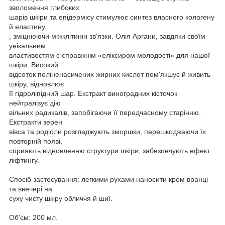
зволоження глибоких
шарів шкіри та епідермісу стимулює синтез власного колагену
й еластину,
, зміцнюючи міжклітинні зв'язки. Олія Аргани, завдяки своїм
унікальним
властивостям є справжнім «еліксиром молодості» для нашої
шкіри. Високий
відсоток поліненасичених жирних кислот пом'якшує й живить
шкіру, відновлює
її гідроліпідний шар. Екстракт виноградних кісточок
нейтралізує дію
вільних радикалів, запобігаючи її передчасному старінню.
Екстракти зерен
вівса та родіоли розгладжують зморшки, перешкоджаючи їх
повторній появі,
сприяють відновленню структури шкіри, забезпечують ефект
ліфтингу.
Спосіб застосування: легкими рухами наносити крем вранці
та ввечері на
суху чисту шкіру обличчя й шиї.
Об'єм: 200 мл.