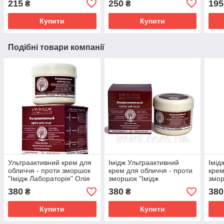
215
250
195
₴
₴
Імідж Лабораторія
осте
Купити
Купити
Подібні товари компанії
Ультраактивний крем для
Імідж Ультраактивний
Імід
обличчя - проти зморшок
крем для обличчя - проти
крем
"Імідж Лабораторія" Олія
зморшок "Імідж
змор
Аргани гіалуронова
Лабораторія"
Лабо
380
380
380
₴
₴
кислота
Купити
Купити