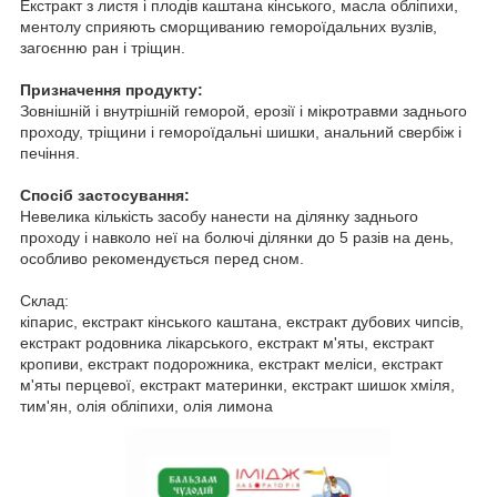
Екстракт з листя і плодів каштана кінського, масла обліпихи,
ментолу сприяють сморщиванию гемороїдальних вузлів,
загоєнню ран і тріщин.
Призначення продукту:
Зовнішній і внутрішній геморой, ерозії і мікротравми заднього
проходу, тріщини і гемороїдальні шишки, анальний свербіж і
печіння.
Спосіб застосування:
Невелика кількість засобу нанести на ділянку заднього
проходу і навколо неї на болючі ділянки до 5 разів на день,
особливо рекомендується перед сном.
Склад:
кіпарис, екстракт кінського каштана, екстракт дубових чипсів,
екстракт родовника лікарського, екстракт м'яты, екстракт
кропиви, екстракт подорожника, екстракт меліси, екстракт
м'яты перцевої, екстракт материнки, екстракт шишок хміля,
тим'ян, олія обліпихи, олія лимона