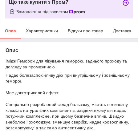
Що таке купити з Пром?
Замовлення під захистом
Опис
Характеристики
Відгуки про товар
Доставка
Опис
Імідж Геморон для лікування геморою, заднього проходу та
догляду за промежиною
Надає болезаспокійливу дію при внутрішньому і зовнішньому
геморої.
Має довготривалий ефект.
Спеціально розроблений склад бальзаму, містить величезну
кількість натуральних компонентів, завдяки якому він надає
потужний комплексне, при цьому безпечне вплив. Швидко
знеболює і охолоджує, зменшує свербіж, надає кровоспинну,
розсмоктуючу, а так само антисептичну дію.