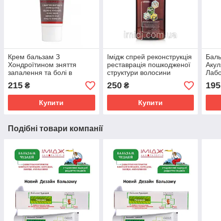
Крем бальзам З
Імідж спрей реконструкція
Баль
Хондроїтином зняття
реставрація пошкодженої
Акул
запалення та болі в
структури волосини
Лабо
суглобах, м'язах і хребті
сугл
215
250
195
₴
₴
Імідж Лабораторія
осте
Купити
Купити
Подібні товари компанії