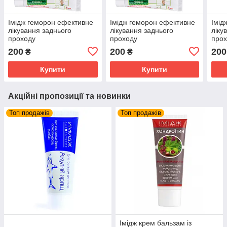
Імідж геморон ефективне
Імідж геморон ефективне
Імід
лікування заднього
лікування заднього
ліку
проходу
проходу
про
200
200
200
₴
₴
Купити
Купити
Акційні пропозиції та новинки
Топ продажів
Топ продажів
Імідж крем бальзам із