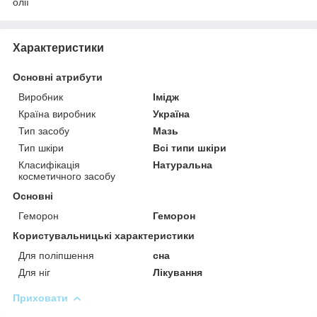
олії
Характеристики
Основні атрибути
Виробник
Імідж
Країна виробник
Україна
Тип засобу
Мазь
Тип шкіри
Всі типи шкіри
Класифікація
Натуральна
косметичного засобу
Основні
Геморон
Геморон
Користувальницькі характеристики
Для поліпшення
сна
Для ніг
Лікування
Приховати