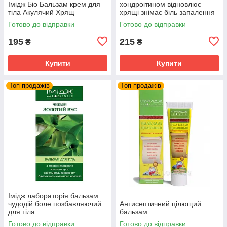
Імідж Біо Бальзам крем для
хондроітином відновлює
тіла Акулячий Хрящ
хрящі знімає біль запалення
суглобів та м'язів
Готово до відправки
Готово до відправки
195
215
₴
₴
Купити
Купити
Топ продажів
Топ продажів
Імідж лабораторія бальзам
чудодій боле позбавляючий
Антисептичний цілющий
для тіла
бальзам
Готово до відправки
Готово до відправки