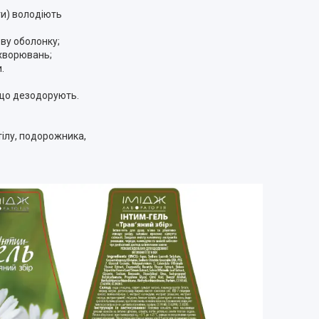
ти) володіють
ову оболонку;
ахворювань;
и.
 що дезодорують.
тілу, подорожника,