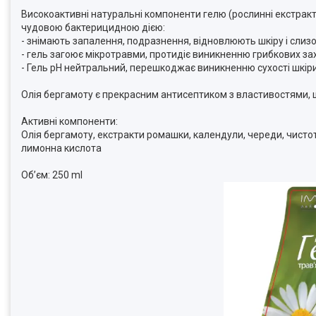
Високоактивні натуральні компоненти гелю (рослинні екстрак
чудовою бактерицидною дією:
- знімають запалення, подразнення, відновлюють шкіру і слиз
- гель загоює мікротравми, протидіє виникненню грибкових з
- Гель рН нейтральний, перешкоджає виникненню сухості шкір
Олія бергамоту є прекрасним антисептиком з властивостями,
Активні компоненти:
Олія бергамоту, екстракти ромашки, календули, череди, чисто
лимонна кислота
Обʼєм: 250 ml