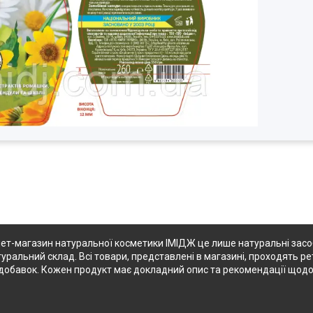
ет-магазин натуральної косметики ІМІДЖ це лише натуральні засоби
туральний склад. Всі товари, представлені в магазині, проходять ре
их добавок. Кожен продукт має докладний опис та рекомендації щод