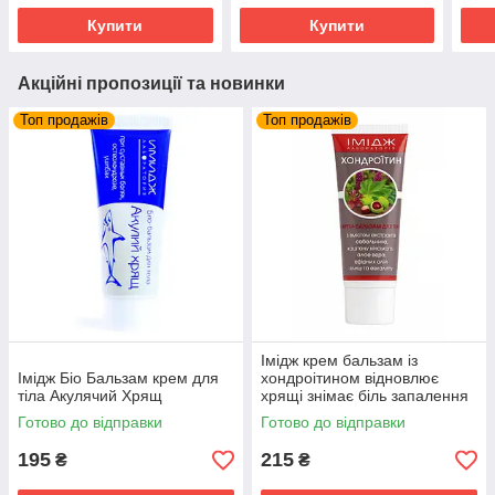
Купити
Купити
Акційні пропозиції та новинки
Топ продажів
Топ продажів
Імідж крем бальзам із
Імідж Біо Бальзам крем для
хондроітином відновлює
тіла Акулячий Хрящ
хрящі знімає біль запалення
суглобів та м'язів
Готово до відправки
Готово до відправки
195
215
₴
₴