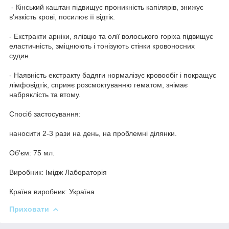
- Кінський каштан підвищує проникність капілярів, знижує
в'язкість крові, посилює її відтік.
- Екстракти арніки, ялівцю та олії волоського горіха підвищує
еластичність, зміцнюють і тонізують стінки кровоносних
судин.
- Наявність екстракту бадяги нормалізує кровообіг і покращує
лімфовідтік, сприяє розсмоктуванню гематом, знімає
набряклість та втому.
Спосіб застосування:
наносити 2-3 рази на день, на проблемні ділянки.
Об'єм: 75 мл.
Виробник: Імідж Лабораторія
Країна виробник: Україна
Приховати