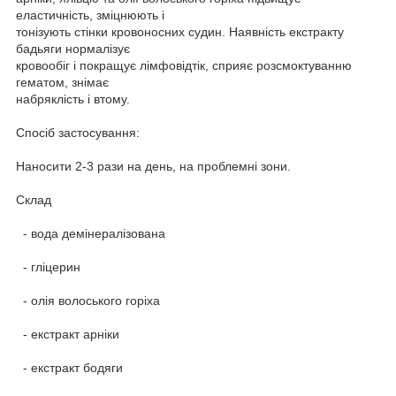
еластичність, зміцнюють і
тонізують стінки кровоносних судин. Наявність екстракту
бадьяги нормалізує
кровообіг і покращує лімфовідтік, сприяє розсмоктуванню
гематом, знімає
набряклість і втому.
Спосіб застосування:
Наносити 2-3 рази на день, на проблемні зони.
Склад
- вода демінералізована
- гліцерин
- олія волоського горіха
- екстракт арніки
- екстракт бодяги