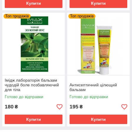
Купити
Купити
Топ продажів
Топ продажів
Імідж лабораторія бальзам
чудодій боле позбавляючий
Антисептичний цілющий
для тіла
бальзам
Готово до відправки
Готово до відправки
180
195
₴
₴
Купити
Купити