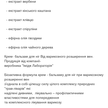
- екстракт вербени
- екстракт кінського каштана
- екстракт ялівцю
- екстракт спіруліни
- ефірна олія гвоздики
- ефірна олія чайного дерева
Крем- бальзам для ніг Від варикозного розширення вен.
Продукція від компанії-
виробника "Імідж Лабораторія"
Біоактивна формула крем - бальзаму для ніг при варикозному
розширенні вен
з'єднала в собі цілющу силу цілого комплексу природних
"трав-лікарів" які
наділені дивними, лікувально – профілактичними
властивостями для попередження
та комплексного лікування варикозу.