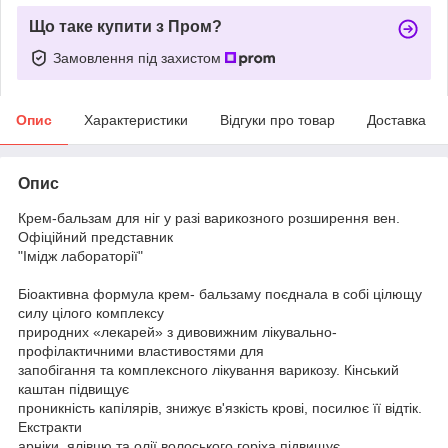
Що таке купити з Пром?
Замовлення під захистом
Опис
Характеристики
Відгуки про товар
Доставка
Опис
Крем-бальзам для ніг у разі варикозного розширення вен.
Офіційний представник
"Імідж лабораторії"
Біоактивна формула крем- бальзаму поєднала в собі цілющу
силу цілого комплексу
природних «лекарей» з дивовижним лікувально-
профілактичними властивостями для
запобігання та комплексного лікування варикозу. Кінський
каштан підвищує
проникність капілярів, знижує в'язкість крові, посилює її відтік.
Екстракти
арніки, ялівцю та олії волоського горіха підвищує