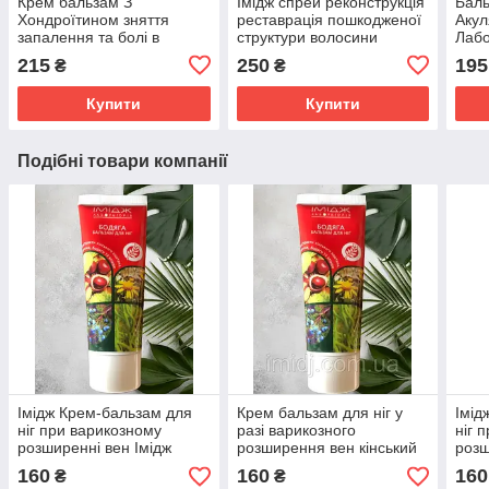
Крем бальзам З
Імідж спрей реконструкція
Баль
Хондроїтином зняття
реставрація пошкодженої
Акул
запалення та болі в
структури волосини
Лабо
суглобах, м'язах і хребті
сугл
215
250
195
₴
₴
Імідж Лабораторія
осте
Купити
Купити
Подібні товари компанії
Імідж Крем-бальзам для
Крем бальзам для ніг у
Імід
ніг при варикозному
разі варикозного
ніг 
розширенні вен Імідж
розширення вен кінський
розш
Лабораторія
каштан Імідж лабораторія
160
160
160
₴
₴