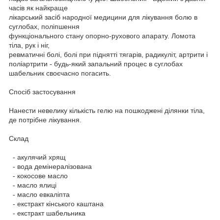
часів як найкраще
лікарський засіб народної медицини для лікування болю в
суглобах, поліпшення
функціонального стану опорно-рухового апарату. Ломота
тіла, рук і ніг,
ревматичні болі, болі при піднятті тягарів, радикуліт, артрити і
поліартрити - будь-який запальний процес в суглобах
шабельник своєчасно погасить.
Спосіб застосування
Нанести невелику кількість гелю на пошкоджені ділянки тіла,
де потрібне лікування.
Склад
- акулячий хрящ
- вода демінералізована
- кокосове масло
- масло ялиці
- масло евкаліпта
- екстракт кінського каштана
- екстракт шабельника