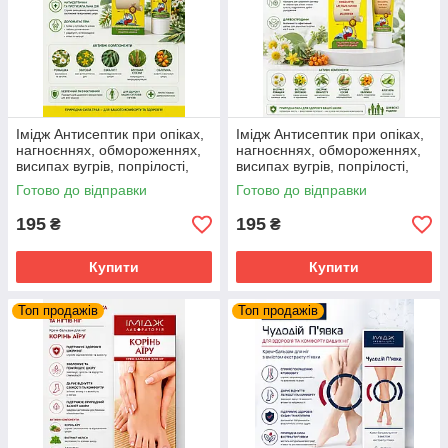
Імідж Антисептик при опіках,
Імідж Антисептик при опіках,
нагноєннях, обмороженнях,
нагноєннях, обмороженнях,
висипах вугрів, попрілості,
висипах вугрів, попрілості,
пролежнях, подразненнях,
пролежнях, подразненнях,
Готово до відправки
Готово до відправки
укус
укус
195
195
₴
₴
Купити
Купити
Топ продажів
Топ продажів