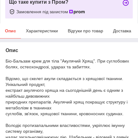
Що таке купити з Пром?
Замовлення під захистом
Опис
Характеристики
Відгуки про товар
Доставка
Опис
Біо-Бальзам крем для тіла "Акулячий Хрящ". При суглобових
болях, остеохондрозі, ударах та забиттях.
Відомо, що скелет акули складається з хрящової тканини.
Унікальний продукт,
екстракт акулячого хряща на сьогоднішній день є одним з
найбільш дивовижних
природних препаратів. Акулячий хрящ покращує структуру і
метаболізм в тканинах
суглобів, зв'язок, хрящової тканини, кровоносних судинах.
Володіє протизапальними властивостями, укріплює імунну
систему організму,
надає загальнозміцнюючу дію. Шабельник - відомий з давніх