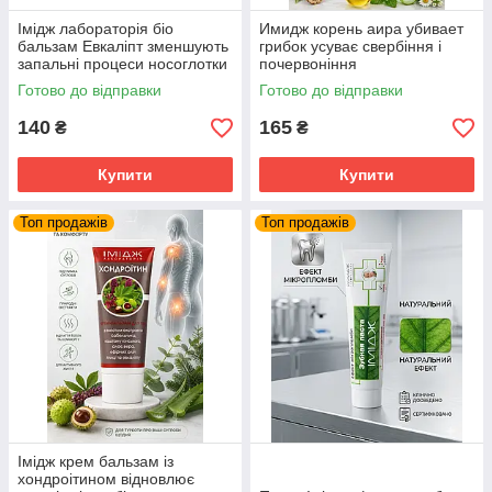
Імідж лабораторія біо
Имидж корень аира убивает
бальзам Евкаліпт зменшують
грибок усуває свербіння і
запальні процеси носоглотки
почервоніння
Готово до відправки
Готово до відправки
140
165
₴
₴
Купити
Купити
Топ продажів
Топ продажів
Імідж крем бальзам із
хондроітином відновлює