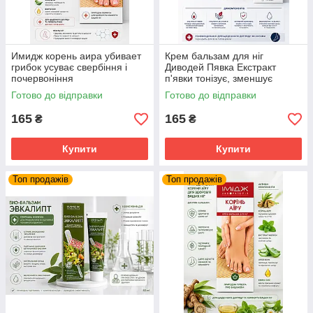
Имидж корень аира убивает
Крем бальзам для ніг
грибок усуває свербіння і
Диводей Пявка Екстракт
почервоніння
п'явки тонізує, зменшує
набряки, покращує кровообіг
Готово до відправки
Готово до відправки
Імідж
165
165
₴
₴
Купити
Купити
Топ продажів
Топ продажів