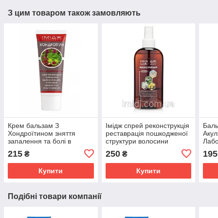
З цим товаром також замовляють
Крем бальзам З
Імідж спрей реконструкція
Баль
Хондроїтином зняття
реставрація пошкодженої
Акул
запалення та болі в
структури волосини
Лабо
суглобах, м'язах і хребті
сугл
215
250
195
₴
₴
Імідж Лабораторія
осте
Купити
Купити
Подібні товари компанії