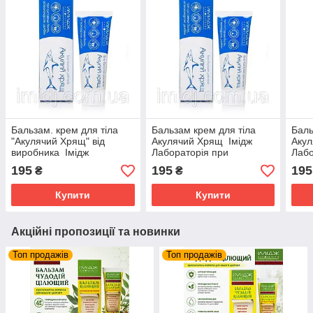
Бальзам. крем для тіла
Бальзам крем для тіла
Баль
"Акулячий Хрящ" від
Акулячий Хрящ Імідж
Акул
виробника Імідж
Лабораторія при
Лабо
Лабораторія. При
суглобових болях
сугл
195
195
195
₴
₴
суглобових болях,
остеохондрозі та забоях
осте
остеохондрозі
Купити
Купити
Акційні пропозиції та новинки
Топ продажів
Топ продажів