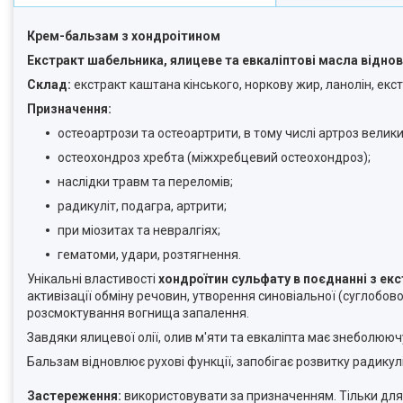
Крем-бальзам з хондроітином
Екстракт шабельника, ялицеве та евкаліптові масла відно
Склад:
екстракт каштана кінського, норкову жир, ланолін, екст
Призначення:
остеоартрози та остеоартрити, в тому числі артроз велики
остеохондроз хребта (міжхребцевий остеохондроз);
наслідки травм та переломів;
радикуліт, подагра, артрити;
при міозитах та невралгіях;
гематоми, удари, розтягнення.
Унікальні властивості
хондроїтин сульфату в поєднанні з ек
активізації обміну речовин, утворення синовіальної (суглобо
розсмоктування вогнища запалення.
Завдяки ялицевої олії, олив м'яти та евкаліпта має знеболююч
Бальзам відновлює рухові функції, запобігає розвитку радикулі
Застереження:
використовувати за призначенням. Тільки для