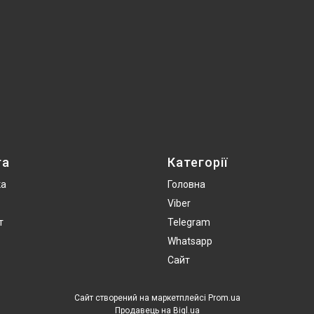
та
Категорії
ка
Головна
Viber
т
Telegram
Whatsapp
Сайт
Сайт створений на маркетплейсі
Prom.ua
Продавець на Bigl.ua