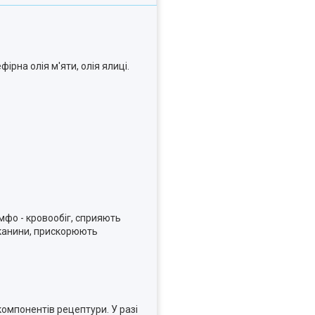
ірна олія м'яти, олія ялиці.
мфо - кровообіг, сприяють
тканини, прискорюють
омпонентів рецептури. У разі