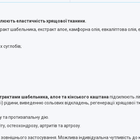
влюють еластичність хрящової тканини.
ракт шабельника, екстракт алое, камфорна олія, евкаліптова олія, еф
х суглобів;
страктами шабельника, алое та кінського каштана
підсилюють лі
вої) рідини, виведенню сольових відкладень, регенерації хрящової 
у та протизапальну дію.
ту, остеохондрозу, артритів та артрозу.
 зовнішнього застосування. Можлива індивідуальна чутливість до к