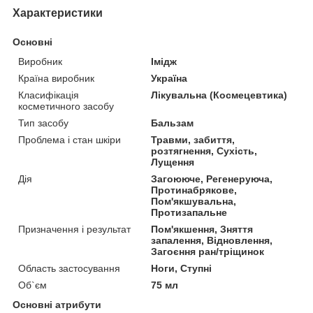
Характеристики
Основні
Виробник
Імідж
Країна виробник
Україна
Класифікація
Лікувальна (Космецевтика)
косметичного засобу
Тип засобу
Бальзам
Проблема і стан шкіри
Травми, забиття,
розтягнення, Сухість,
Лущення
Дія
Загоююче, Регенеруюча,
Протинабрякове,
Пом'якшувальна,
Протизапальне
Призначення і результат
Пом'якшення, Зняття
запалення, Відновлення,
Загоєння ран/тріщинок
Область застосування
Ноги, Ступні
Об`єм
75 мл
Основні атрибути