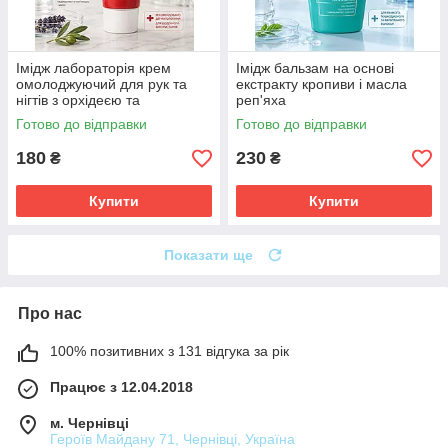
Імідж лабораторія крем
Імідж бальзам на основі
омолоджуючий для рук та
екстракту кропиви і масла
нігтів з орхідеєю та
реп'яха
вітамінами
Готово до відправки
Готово до відправки
180
230
₴
₴
Купити
Купити
Показати ще
Про нас
100% позитивних з 131 відгука за рік
Працює з 12.04.2018
м. Чернівці
Героїв Майдану 71, Чернівці, Україна