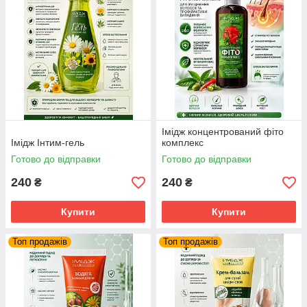
Імідж концентрований фіто
Імідж Інтим-гель
комплекс
Готово до відправки
Готово до відправки
240
240
₴
₴
Купити
Купити
Топ продажів
Топ продажів