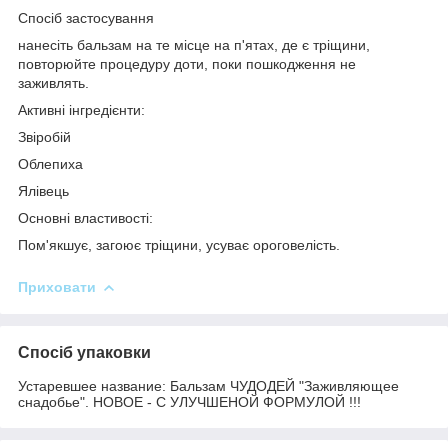
Спосіб застосування
нанесіть бальзам на те місце на п'ятах, де є тріщини,
повторюйте процедуру доти, поки пошкодження не
заживлять.
Активні інгредієнти:
Звіробій
Облепиха
Ялівець
Основні властивості:
Пом'якшує, загоює тріщини, усуває ороговелість.
Приховати
Спосіб упаковки
Устаревшее название: Бальзам ЧУДОДЕЙ "Заживляющее
снадобье". НОВОЕ - С УЛУЧШЕНОЙ ФОРМУЛОЙ !!!