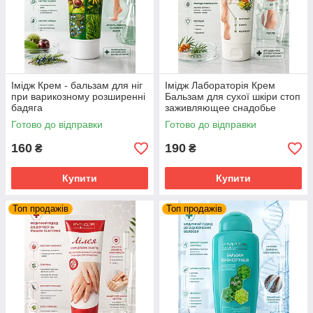
Імідж Крем - бальзам для ніг
Імідж Лабораторія Крем
при варикозному розширенні
Бальзам для сухої шкіри стоп
бадяга
заживляющее снадобье
Готово до відправки
Готово до відправки
160
190
₴
₴
Купити
Купити
Топ продажів
Топ продажів