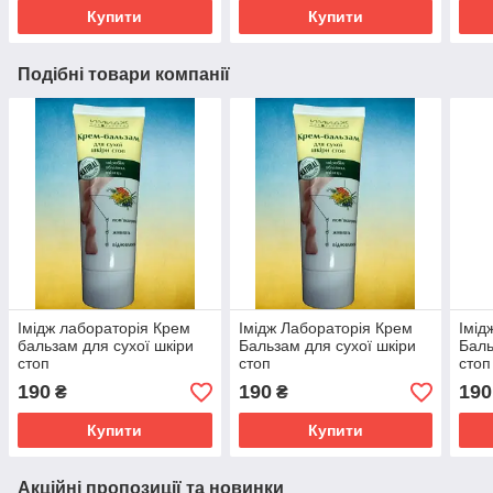
Купити
Купити
Подібні товари компанії
Імідж лабораторія Крем
Імідж Лабораторія Крем
Імід
бальзам для сухої шкіри
Бальзам для сухої шкіри
Баль
стоп
стоп
сто
сна
190
190
190
₴
₴
Купити
Купити
Акційні пропозиції та новинки