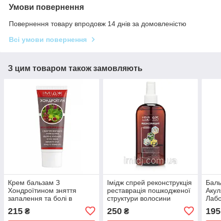
Умови повернення
Повернення товару впродовж 14 днів за домовленістю
Всі умови повернення
З цим товаром також замовляють
Крем бальзам З
Імідж спрей реконструкція
Баль
Хондроїтином зняття
реставрація пошкодженої
Акул
запалення та болі в
структури волосини
Лабо
суглобах, м'язах і хребті
сугл
215
250
195
₴
₴
Імідж Лабораторія
осте