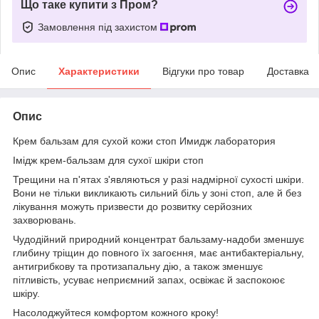
Що таке купити з Пром?
Замовлення під захистом
Опис
Характеристики
Відгуки про товар
Доставка
Опис
Крем бальзам для сухой кожи стоп Имидж лаборатория
Імідж крем-бальзам для сухої шкіри стоп
Трещини на п'ятах з'являються у разі надмірної сухості шкіри.
Вони не тільки викликають сильний біль у зоні стоп, але й без
лікування можуть призвести до розвитку серйозних
захворювань.
Чудодійний природний концентрат бальзаму-надоби зменшує
глибину тріщин до повного їх загоєння, має антибактеріальну,
антигрибкову та протизапальну дію, а також зменшує
пітливість, усуває неприємний запах, освіжає й заспокоює
шкіру.
Насолоджуйтеся комфортом кожного кроку!