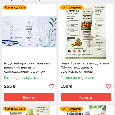
Топ продажів
Топ продажів
Iмідж лабораторія бальзам
Імідж Крем-бальзам для тіла
венозний для ніг з
"Муміє" нормалізує
охолоджуючим ефектом
рухливість суглобів,
нормалізація кровообігу
знеболює та знімає
Готово до відправки
Готово до відправки
запалення
255
150
₴
₴
Купити
Купити
Топ продажів
Топ продажів