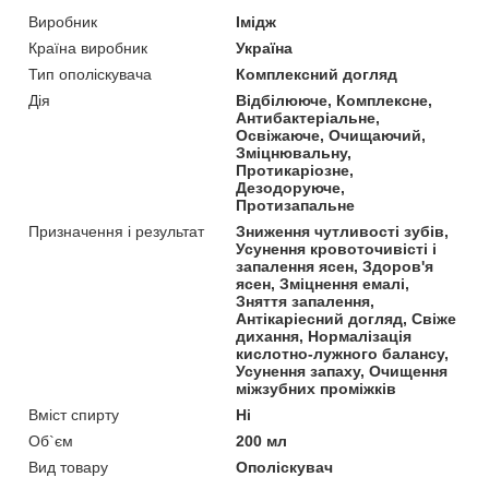
Виробник
Імідж
Країна виробник
Україна
Тип ополіскувача
Комплексний догляд
Дія
Відбілююче, Комплексне,
Антибактеріальне,
Освіжаюче, Очищаючий,
Зміцнювальну,
Протикаріозне,
Дезодоруюче,
Протизапальне
Призначення і результат
Зниження чутливості зубів,
Усунення кровоточивісті і
запалення ясен, Здоров'я
ясен, Зміцнення емалі,
Зняття запалення,
Антікаріесний догляд, Свіже
дихання, Нормалізація
кислотно-лужного балансу,
Усунення запаху, Очищення
міжзубних проміжків
Вміст спирту
Ні
Об`єм
200 мл
Вид товару
Ополіскувач