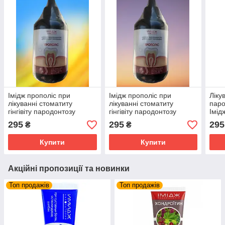
Імідж прополіс при
Імідж прополіс при
Ліку
лікуванні стоматиту
лікуванні стоматиту
паро
гінгівіту пародонтозу
гінгівіту пародонтозу
Імід
Вміст: 200мл.
Об'єм: 200 мл.
200м
295
295
295
₴
₴
Купити
Купити
Акційні пропозиції та новинки
Топ продажів
Топ продажів