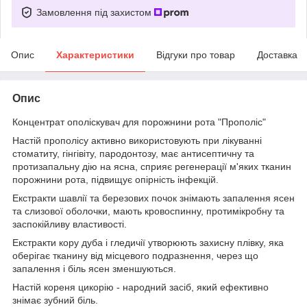
Замовлення під захистом
Опис
Характеристики
Відгуки про товар
Доставка
Опис
Концентрат ополіскувач для порожнини рота "Прополіс"
Настій прополісу активно використовують при лікуванні
стоматиту, гінгівіту, пародонтозу, має антисептичну та
протизапальну дію на ясна, сприяє регенерації м'яких тканин
порожнини рота, підвищує опірність інфекцій.
Екстракти шавлії та березових почок знімають запалення ясен
та слизової оболочки, мають кровоспинну, протимікробну та
заспокійливу властивості.
Екстракти кору дуба і гледичії утворюють захисну плівку, яка
оберігає тканину від місцевого подразнення, через що
запалення і біль ясен зменшуються.
Настій кореня цикорію - народний засіб, який ефективно
знімає зубний біль.