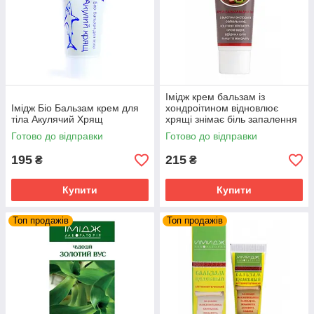
Імідж крем бальзам із
Імідж Біо Бальзам крем для
хондроітином відновлює
тіла Акулячий Хрящ
хрящі знімає біль запалення
суглобів та м'язів
Готово до відправки
Готово до відправки
195
215
₴
₴
Купити
Купити
Топ продажів
Топ продажів