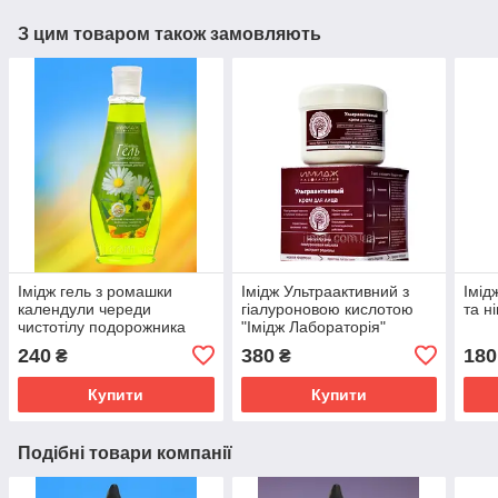
З цим товаром також замовляють
Імідж гель з ромашки
Імідж Ультраактивний з
Імід
календули череди
гіалуроновою кислотою
та ні
чистотілу подорожника
"Імідж Лабораторія"
240
380
180
₴
₴
Купити
Купити
Подібні товари компанії