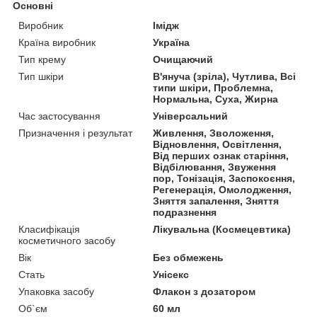
Основні
Виробник
Імідж
Країна виробник
Україна
Тип крему
Очищаючий
Тип шкіри
В'януча (зріла), Чутлива, Всі
типи шкіри, Проблемна,
Нормальна, Суха, Жирна
Час застосування
Універсальний
Призначення і результат
Живлення, Зволоження,
Відновлення, Освітлення,
Від перших ознак старіння,
Відбілювання, Звуження
пор, Тонізація, Заспокоєння,
Регенерація, Омолодження,
Зняття запалення, Зняття
подразнення
Класифікація
Лікувальна (Космецевтика)
косметичного засобу
Вік
Без обмежень
Стать
Унісекс
Упаковка засобу
Флакон з дозатором
Об`єм
60 мл