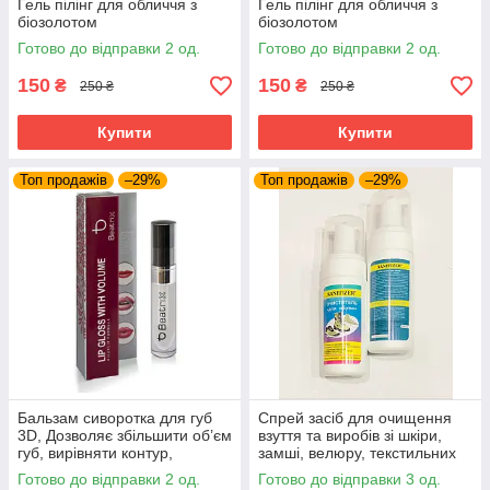
Гель пілінг для обличчя з
Гель пілінг для обличчя з
біозолотом
біозолотом
Готово до відправки 2 од.
Готово до відправки 2 од.
150
150
₴
₴
250 ₴
250 ₴
Купити
Купити
Топ продажів
–29%
Топ продажів
–29%
Бальзам сиворотка для губ
Спрей засіб для очищення
3D, Дозволяє збільшити об’єм
взуття та виробів зі шкіри,
губ, вирівняти контур,
замші, велюру, текстильних
зробити більш насичений
матеріалів Sanitizer Імідж
Готово до відправки 2 од.
Готово до відправки 3 од.
колір