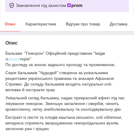
Замовлення під захистом
Опис
Характеристики
Відгуки про товар
Доставка
Опис
Бальзам "Геморон" Офіційний представник "Імідж
л
абора
торія"
По догляду за зоною заднього проходу та промежиною.
Серія бальзамів "Чудодей" створена за унікальними
рецептами українського травника та знахаря Афанасія
Стрижко. До складу бальзамів входять натуральні олії,
витяжки й екстракти трав.
Унікальний склад бальзаму, надає прекрасний ефект під час
лікування геморою. Зменшує запалення і свербіж, чинить
кровоспинну, легку знеболювальну та охолоджувальну дію.
Екстракт із листя та плодів каштана кінського, олії обліпихи,
кипариса сприяють зморщуванню гемороїдальних вузлів,
загоєнню ран і тріщин.