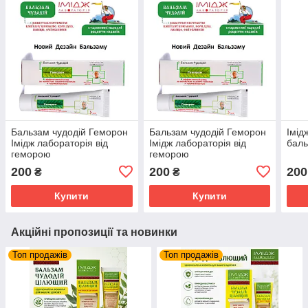
Бальзам чудодій Геморон
Бальзам чудодій Геморон
Імід
Імідж лабораторія від
Імідж лабораторія від
баль
геморою
геморою
200
200
200
₴
₴
Купити
Купити
Акційні пропозиції та новинки
Топ продажів
Топ продажів