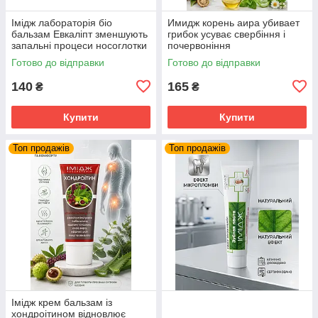
Імідж лабораторія біо
Имидж корень аира убивает
бальзам Евкаліпт зменшують
грибок усуває свербіння і
запальні процеси носоглотки
почервоніння
Готово до відправки
Готово до відправки
140
165
₴
₴
Купити
Купити
Топ продажів
Топ продажів
Імідж крем бальзам із
хондроітином відновлює