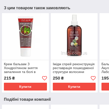
З цим товаром також замовляють
Крем бальзам З
Імідж спрей реконструкція
Баль
Хондроїтином зняття
реставрація пошкодженої
Акул
запалення та болі в
структури волосини
Лабо
суглобах, м'язах і хребті
сугл
215
250
195
₴
₴
Імідж Лабораторія
осте
Купити
Купити
Подібні товари компанії