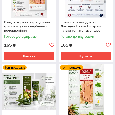
Имидж корень аира убивает
Крем бальзам для ніг
грибок усуває свербіння і
Диводей Пявка Екстракт
почервоніння
п'явки тонізує, зменшує
набряки, покращує кровообіг
Готово до відправки
Готово до відправки
Імідж
165
165
₴
₴
Купити
Купити
Топ продажів
Топ продажів