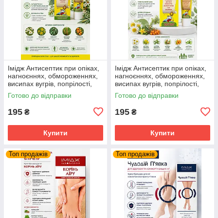
Імідж Антисептик при опіках,
Імідж Антисептик при опіках,
нагноєннях, обмороженнях,
нагноєннях, обмороженнях,
висипах вугрів, попрілості,
висипах вугрів, попрілості,
пролежнях, подразненнях,
пролежнях, подразненнях,
Готово до відправки
Готово до відправки
укус
укус
195
195
₴
₴
Купити
Купити
Топ продажів
Топ продажів