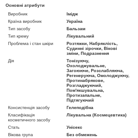
Основні атрибути
Виробник
Імідж
Країна виробник
Україна
Тип засобу
Бальзам
Тип крему
Лікувальний
Проблема і стан шкіри
Розтяжки, Набряклість,
Судинні зірочки, Вікові
зміни, Подразнення
Дія
Тонізуючу,
Охолоджувальне,
Загоююче, Розслабляюча,
Регенеруюча, Омолоджуючу,
Протинабрякове,
Розгладжуючий,
Пом'якшувальна,
Протизапальне,
Підтягуючий
Консистенція засобу
Гелеподібна
Класифікація
Лікувальна (Космецевтика)
косметичного засобу
Стать
Унісекс
Вікова група
Без обмежень