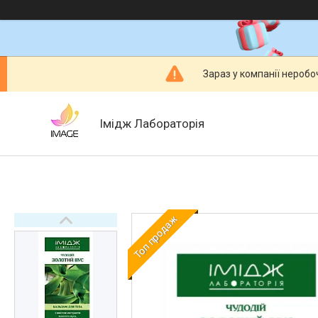
Зараз у компанії неробо
Імідж Лабораторія
Топ продаж