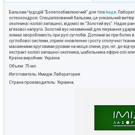
Бальзам Чудодій "Болепозбавлюючий" для тіла
Імідж
Лаборато
остеохондрозі. Спеціалізований бальзам, це унікальний витв
окопника і колізії запашної, відомої як "Золотий вус". Надає
м'язової напруги. Золотий вус незамінний для лікування ударів
знімає хворобливість при русі суглобів. Допомагає при болях 
суглобової системи, сприяє оновленню і росту сполучної тканин
масажними круговими рухами на місця спини, рук, ніг, де відч
екстракт колізії запашної окопника, шабельника ефірні олії я
Країна виробник: Україна.
Объем: 75 мл.
Изготовитель: Имидж Лаборатория
Страна производитель: Украина.