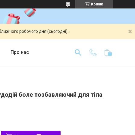
Кошик
ближчого робочого дня (сьогодні).
Про нас
удодій боле позбавляючий для тіла