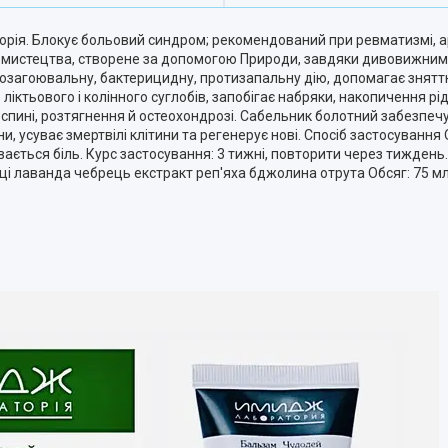
рія. Блокує больовий синдром; рекомендований при ревматизмі, арт
ір мистецтва, створене за допомогою Природи, завдяки дивовижни
 ранозагоювальну, бактерицидну, протизапальну дію, допомагає знят
 ліктьового і колінного суглобів, запобігає набряки, накопичення рі
в спині, розтягнення й остеохондрозі. Сабельник болотний забезпеч
и, усуває змертвілі клітини та регенерує нові. Спосіб застосування
увається біль. Курс застосування: 3 тижні, повторити через тиждень
лиці лаванда чебрець екстракт реп'яха бджолина отрута Обсяг: 75 м