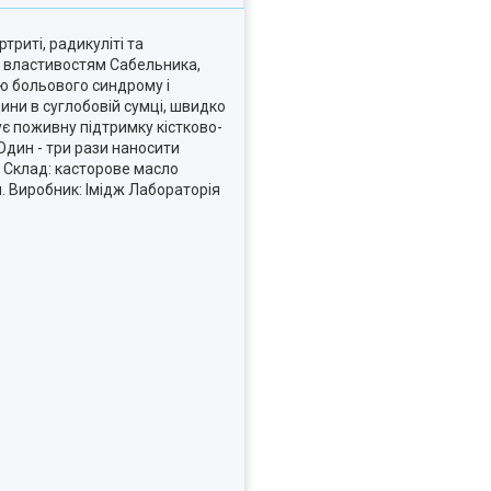
риті, радикуліті та
м властивостям Сабельника,
тю больового синдрому і
дини в суглобовій сумці, швидко
ує поживну підтримку кістково-
 Один - три рази наносити
. Склад: касторове масло
л. Виробник: Імідж Лабораторія