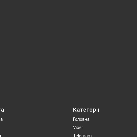
та
Категорії
ка
Головна
Viber
т
Telegram