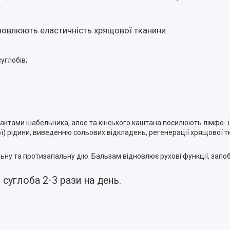
дновлюють еластичність хрящової тканини.
углобів;
рактами шабельника, алое та кінського каштана посилюють лімфо- і
вої) рідини, виведенню сольових відкладень, регенерації хрящової
ьну та протизапальну дію. Бальзам відновлює рухові функції, запоб
суглоба 2-3 рази на день.