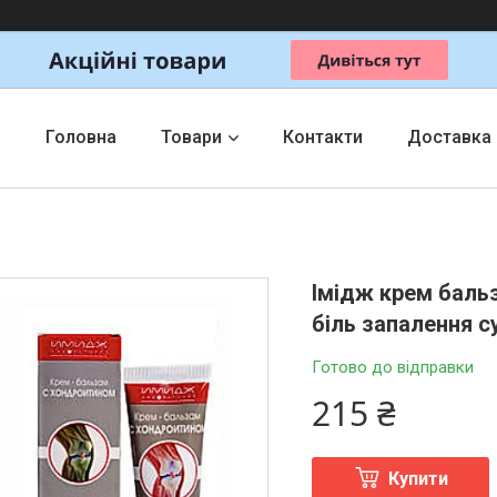
Головна
Товари
Контакти
Доставка
Імідж крем баль
біль запалення су
Готово до відправки
215 ₴
Купити