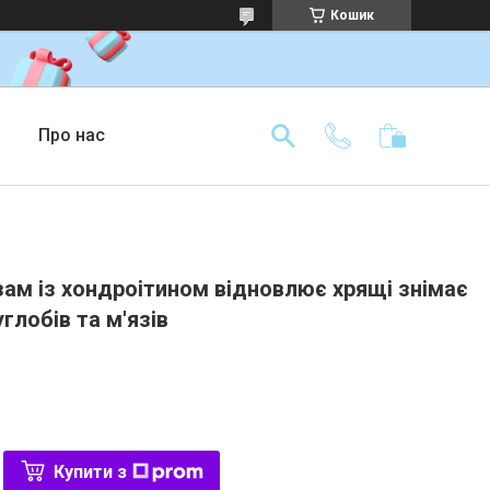
Кошик
Про нас
зам із хондроітином відновлює хрящі знімає
глобів та м'язів
Купити з