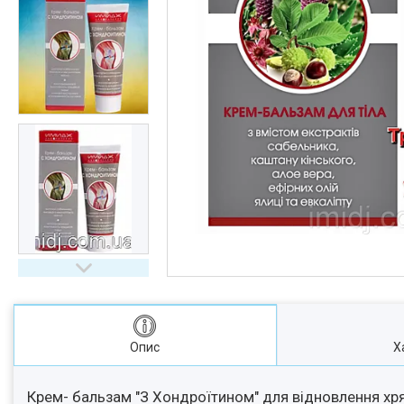
Опис
Х
Крем- бальзам "З Хондроїтином" для відновлення хрящ