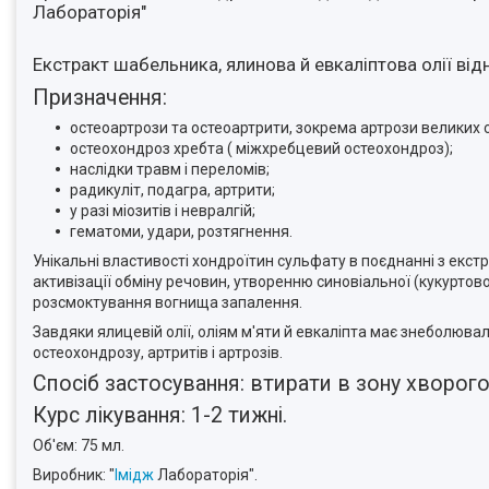
Лабораторія"
Екстракт шабельника, ялинова й евкаліптова олії ві
Призначення:
остеоартрози та остеоартрити, зокрема артрози великих с
остеохондроз хребта ( міжхребцевий остеохондроз);
наслідки травм і переломів;
радикуліт, подагра, артрити;
у разі міозитів і невралгій;
гематоми, удари, розтягнення.
Унікальні властивості хондроїтин сульфату в поєднанні з екст
активізації обміну речовин, утворенню синовіальної (кукурто
розсмоктування вогнища запалення.
Завдяки ялицевій олії, оліям м'яти й евкаліпта має знеболювал
остеохондрозу, артритів і артрозів.
Спосіб застосування: втирати в зону хворого 
Курс лікування: 1-2 тижні.
Об'єм: 75 мл.
Виробник: "
Імідж
Лабораторія".