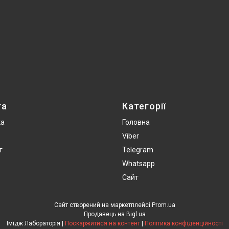
та
Категорії
ка
Головна
Viber
т
Telegram
Whatsapp
Сайт
Сайт створений на маркетплейсі
Prom.ua
Продавець на Bigl.ua
Імідж Лабораторія |
Поскаржитися на контент
|
Політика конфіденційності