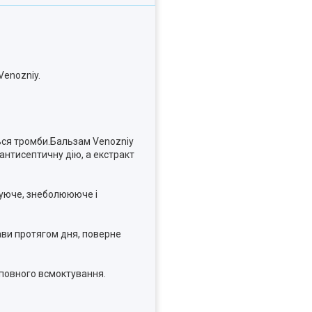
Venozniy.
ться тромби.Бальзам Venozniy
 антисептичну дію, а екстракт
зуюче, знеболюююче і
рави протягом дня, поверне
 повного всмоктування.