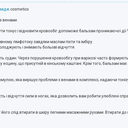
Імідж
cosmetics
 з венами.
ути тонус і відновити кровообіг допоможе бальзам проникаючої дії 
ивному лімфотоку завдяки маслам піхти та імбіру.
холоджують і знімають больові відчуття.
сть судин. Через порушення кровообігу при варікозі часто формую
ту есцину, що присутній в кінському каштані. Крім того, бальзам має
ормулою, яка вирішує проблеми з венами в комплексі, надаючи тоні
ть і відчуття сили в ногах, яка дозволить вам робити улюблені сп
 його слід втирати в шкіру легкими масажними рухами. Втирати до