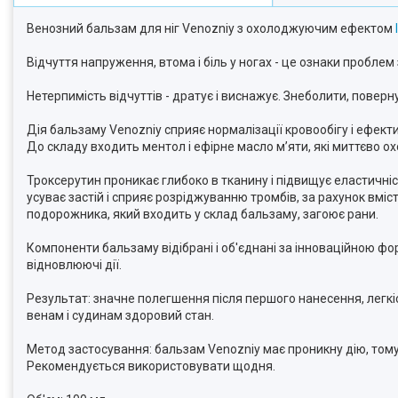
Венозний бальзам для ніг Venozniy з охолоджуючим ефектом
Відчуття напруження, втома і біль у ногах - це ознаки проблем
Нетерпимість відчуттів - дратує і виснажує. Знеболити, поверн
Дія бальзаму Venozniy сприяє нормалізації кровообігу і ефект
До складу входить ментол і ефірне масло м’яти, які миттєво о
Троксерутин проникає глибоко в тканину і підвищує еластичні
усуває застій і сприяє розріджуванню тромбів, за рахунок вміс
подорожника, який входить у склад бальзаму, загоює рани.
Компоненти бальзаму відібрані і об'єднані за інноваційною ф
відновлюючі дії.
Результат: значне полегшення після першого нанесення, легкіс
венам і судинам здоровий стан.
Метод застосування: бальзам Venozniy має проникну дію, тому
Рекомендується використовувати щодня.