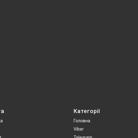
та
Категорії
ка
Головна
Viber
т
Telegram