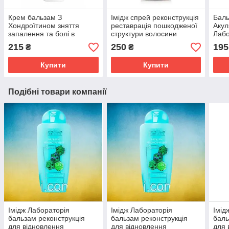
Крем бальзам З
Імідж спрей реконструкція
Баль
Хондроїтином зняття
реставрація пошкодженої
Акул
запалення та болі в
структури волосини
Лабо
суглобах, м'язах і хребті
сугл
215
250
195
₴
₴
Імідж Лабораторія
осте
Купити
Купити
Подібні товари компанії
Імідж Лабораторія
Імідж Лабораторія
Імід
бальзам реконструкція
бальзам реконструкція
баль
для відновлення
для відновлення
для 