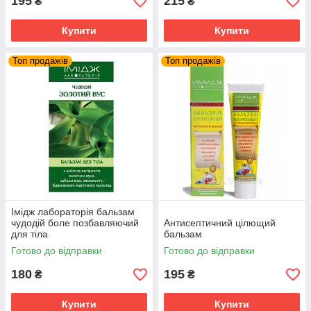
195
215
₴
₴
Купити
Купити
Топ продажів
Топ продажів
Імідж лабораторія бальзам
чудодій боле позбавляючий
Антисептичний цілющий
для тіла
бальзам
Готово до відправки
Готово до відправки
180
195
₴
₴
Купити
Купити