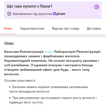
Що таке купити з Пром?
Замовлення під захистом
Опис
Характеристики
Відгуки про товар
Доставка
Опис
Бальзам Реконструкція
Імідж
Лабораторія Реконструкція
пошкоджених ламких і фарбованих волосся.
Керапептидний комплекс. На основі екстракту кропиви і
олії репейника. З’єднання плазуни і екстракта блоща
створює неймовірний ефект для будь - якого типу
волосся.
Основні властивості:
Бальзам живить коріння поживними речовинами
проти випадання волосся.
При регулярному застосуванні сприяє росту волосся і
підвищує його густоту.