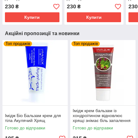
пошкодженого ламкого і
пошкодженого ламкого і
пошк
230
230
230
₴
₴
фарбованого волосся
фарбованого волосся
фарб
Купити
Купити
Акційні пропозиції та новинки
Топ продажів
Топ продажів
Імідж крем бальзам із
Імідж Біо Бальзам крем для
хондроітином відновлює
тіла Акулячий Хрящ
хрящі знімає біль запалення
суглобів та м'язів
Готово до відправки
Готово до відправки