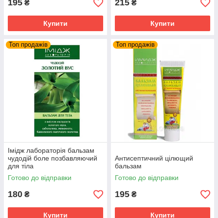
195
215
₴
₴
Купити
Купити
Топ продажів
Топ продажів
Імідж лабораторія бальзам
чудодій боле позбавляючий
Антисептичний цілющий
для тіла
бальзам
Готово до відправки
Готово до відправки
180
195
₴
₴
Купити
Купити