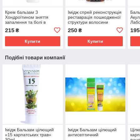
Крем бальзам З
Імідж спрей реконструкція
Баль
Хондроїтином зняття
реставрація пошкодженої
Акул
запалення та болі в
структури волосини
Лабо
суглобах, м'язах і хребті
сугл
215
250
195
₴
₴
Імідж Лабораторія
осте
Купити
Купити
Подібні товари компанії
Імідж Бальзам цілющий
Імідж Бальзам цілющий
Цілю
«15 карпатських трав»
антисептичний
карп
30ml
рано