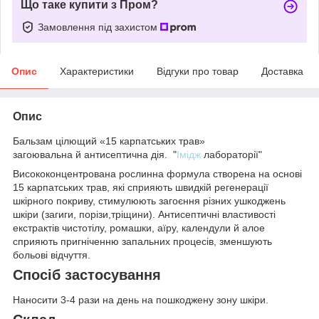
Що таке купити з Пром?
Замовлення під захистом
Опис
Характеристики
Відгуки про товар
Доставка
Опис
Бальзам цілющий «15 карпатських трав»
загоювальна й антисептична дія. "
Імідж
лабораторії"
Висококонцентрована рослинна формула створена на основі
15 карпатських трав, які сприяють швидкій регенерації
шкірного покриву, стимулюють загоєння різних ушкоджень
шкіри (загиги, порізи,тріщини). Антисептичні властивості
екстрактів чистотілу, ромашки, аїру, календули й алое
сприяють пригніченню запальних процесів, зменшують
больові відчуття.
Спосіб застосування
Наносити 3-4 рази на день на пошкоджену зону шкіри.