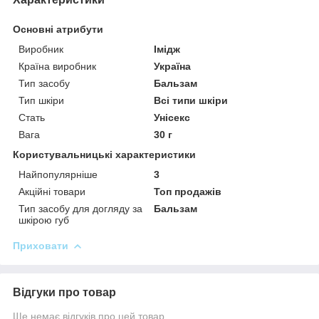
Основні атрибути
Виробник
Імідж
Країна виробник
Україна
Тип засобу
Бальзам
Тип шкіри
Всі типи шкіри
Стать
Унісекс
Вага
30 г
Користувальницькі характеристики
Найпопулярніше
3
Акційні товари
Топ продажів
Тип засобу для догляду за
Бальзам
шкірою губ
Приховати
Відгуки про товар
Ще немає відгуків про цей товар