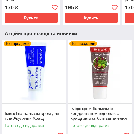
мл.,
170
195
170
₴
₴
лабо
Купити
Купити
Акційні пропозиції та новинки
Топ продажів
Топ продажів
Імідж крем бальзам із
Імідж Біо Бальзам крем для
хондроітином відновлює
тіла Акулячий Хрящ
хрящі знімає біль запалення
суглобів та м'язів
Готово до відправки
Готово до відправки