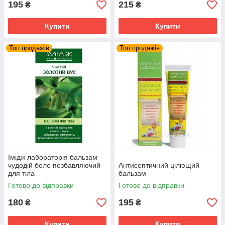
195
215
₴
₴
Купити
Купити
Топ продажів
Топ продажів
Імідж лабораторія бальзам
чудодій боле позбавляючий
Антисептичний цілющий
для тіла
бальзам
Готово до відправки
Готово до відправки
180
195
₴
₴
Купити
Купити