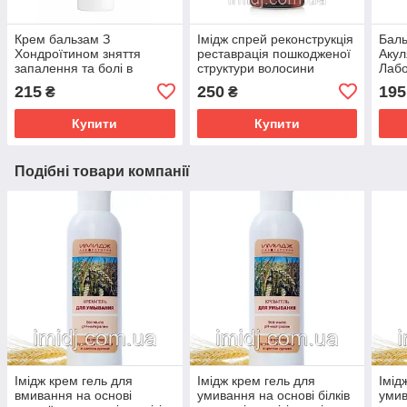
Крем бальзам З
Імідж спрей реконструкція
Баль
Хондроїтином зняття
реставрація пошкодженої
Акул
запалення та болі в
структури волосини
Лабо
суглобах, м'язах і хребті
сугл
215
250
195
₴
₴
Імідж Лабораторія
осте
Купити
Купити
Подібні товари компанії
Імідж крем гель для
Імідж крем гель для
Імід
вмивання на основі
умивання на основі білків
умив