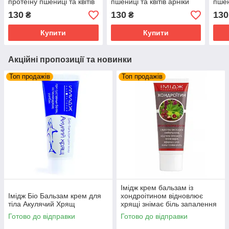
протеїну пшениці та квітів
пшениці та квітів арніки
пшен
арніки
130
130
130
₴
₴
Купити
Купити
Акційні пропозиції та новинки
Топ продажів
Топ продажів
Імідж крем бальзам із
Імідж Біо Бальзам крем для
хондроітином відновлює
тіла Акулячий Хрящ
хрящі знімає біль запалення
суглобів та м'язів
Готово до відправки
Готово до відправки