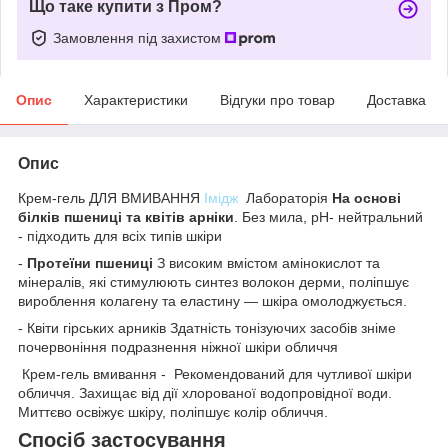
Що таке купити з Пром?
Замовлення під захистом
Опис
Характеристики
Відгуки про товар
Доставка
Опис
Крем-гель ДЛЯ ВМИВАННЯ
Імідж
Лабораторія
На основі
білків пшениці та квітів арніки
. Без мила, pH- нейтральний
- підходить для всіх типів шкіри
-
Протеїни пшениці
З високим вмістом амінокислот та
мінералів, які стимулюють синтез волокон дерми, поліпшує
вироблення колагену та еластину — шкіра омолоджується.
- Квіти гірських арників Здатність тонізуючих засобів зніме
почервоніння подразнення ніжної шкіри обличчя
Крем-гель вмивання - Рекомендований для чутливої шкіри
обличчя. Захищає від дії хлорованої водопровідної води.
Миттєво освіжує шкіру, поліпшує колір обличчя.
Спосіб застосування