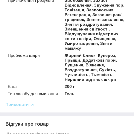
Призначення і результат
Зволоження, Захист,
Відновлення, Звуження пор,
Тонізація, Заспокоєння,
Регенерація, Загоєння ран/
тріщинок, Зняття запалення,
Зняття роздратування,
Зменшення світності,
Відлущування відмерлих
клітин шкіри, Очищення,
Умиротворення, Зняти
макіяжу
Проблема шкіри
Жирний блиск, Купероз,
Прыщи, Додаткові пори,
Лущення, В'янення,
Роздратування, Сухість,
Чутливість, Тьмяність,
Нерівний відтінок шкіри
Вага
200 г
Тип засобу для вмивання
Гель
Приховати
Відгуки про товар
Ще немає відгуків про цей товар