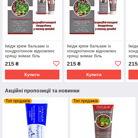
Імідж крем бальзам із
Імідж крем бальзам із
Імід
хондроітином відновлює
хондроітином відновлює
хонд
хрящі знімає біль
хрящі знімає біль
хрящ
запалення суглобів та
запалення суглобів та
запа
215
215
215
₴
₴
м'язів
м'язів
м'яз
Купити
Купити
Акційні пропозиції та новинки
Топ продажів
Топ продажів