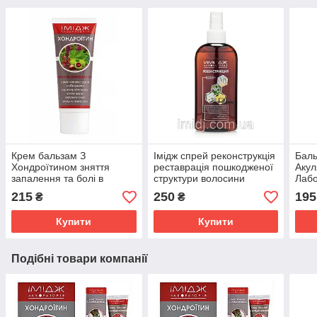
Крем бальзам З
Імідж спрей реконструкція
Баль
Хондроїтином зняття
реставрація пошкодженої
Акул
запалення та болі в
структури волосини
Лабо
суглобах, м'язах і хребті
сугл
215
250
195
₴
₴
Імідж Лабораторія
осте
Купити
Купити
Подібні товари компанії