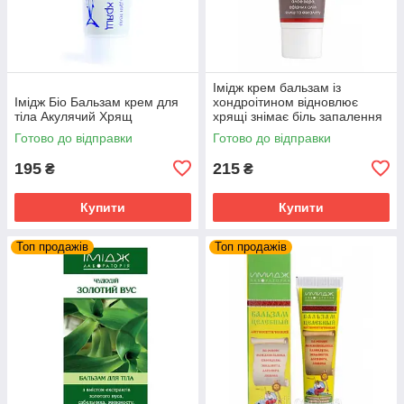
Імідж крем бальзам із
Імідж Біо Бальзам крем для
хондроітином відновлює
тіла Акулячий Хрящ
хрящі знімає біль запалення
суглобів та м'язів
Готово до відправки
Готово до відправки
195
215
₴
₴
Купити
Купити
Топ продажів
Топ продажів