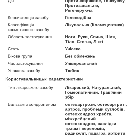
Дія
Протинабрякове, Тонізуючу,
Протизапальне,
Регенеруюча
Консистенція засобу
Гелеподібна
Класифікація
Лікувальна (Космецевтика)
косметичного засобу
Область застосування
Ноги, Руки, Спина, Шия,
Тіло, Стегна, Лікті
Стать
Унісекс
Вікова група
Без обмежень
Час застосування
Універсальний
Упаковка засобу
Тюбик
Користувальницькі характеристики
Тип лікарського засобу
Лікарський, Натуральний,
Гомеопатичний, Трав'яний
збір
Бальзам з хондроітином
остеоартрози, остеоартриті,
артроз, проблеми суглобів,
остеохондроз хребта,
міжхребцевий
остеохондроз, наслідки
травм і переломів,
радикуліт, подагра, артрити,