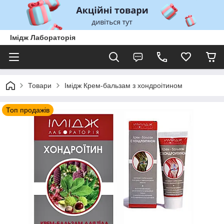
Імідж Лабораторія
Товари
Імідж Крем-бальзам з хондроітином
Топ продажів