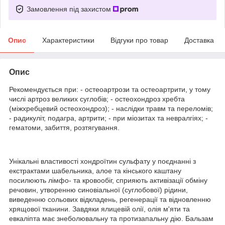
Замовлення під захистом
Опис
Характеристики
Відгуки про товар
Доставка
Опис
Рекомендується при: - остеоартрози та остеоартрити, у тому
числі артроз великих суглобів; - остеохондроз хребта
(міжхребцевий остеохондроз); - наслідки травм та переломів;
- радикуліт, подагра, артрити; - при міозитах та невралгіях; -
гематоми, забиття, розтягування.
Унікальні властивості хондроїтин сульфату у поєднанні з
екстрактами шабельника, алое та кінського каштану
посилюють лімфо- та кровообіг, сприяють активізації обміну
речовин, утворенню синовіальної (суглобової) рідини,
виведенню сольових відкладень, регенерації та відновленню
хрящової тканини. Завдяки ялицевій олії, олія м'яти та
евкаліпта має знеболювальну та протизапальну дію. Бальзам