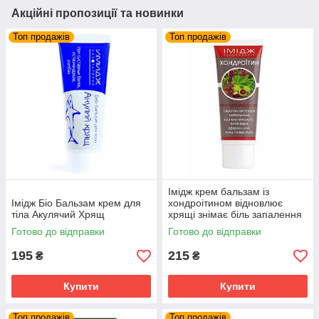
Акційні пропозиції та новинки
Топ продажів
Топ продажів
Імідж крем бальзам із
Імідж Біо Бальзам крем для
хондроітином відновлює
тіла Акулячий Хрящ
хрящі знімає біль запалення
суглобів та м'язів
Готово до відправки
Готово до відправки
195
215
₴
₴
Купити
Купити
Топ продажів
Топ продажів