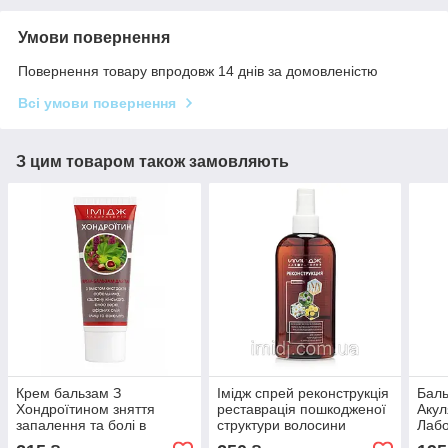
Умови повернення
Повернення товару впродовж 14 днів за домовленістю
Всі умови повернення
З цим товаром також замовляють
Крем бальзам З
Імідж спрей реконструкція
Баль
Хондроїтином зняття
реставрація пошкодженої
Акул
запалення та болі в
структури волосини
Лабо
суглобах, м'язах і хребті
сугл