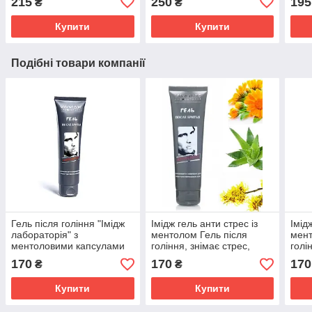
215
250
195
₴
₴
Імідж Лабораторія
осте
Купити
Купити
Подібні товари компанії
Гель після гоління "Імідж
Імідж гель анти стрес із
Імід
лабораторія" з
ментолом Гель після
мент
ментоловими капсулами
гоління, знімає стрес,
голі
та комплексом активних
викликаний голінням,
викл
170
170
170
₴
₴
компонентів
загоює порізи
заго
антисептичної дії.
Купити
Купити