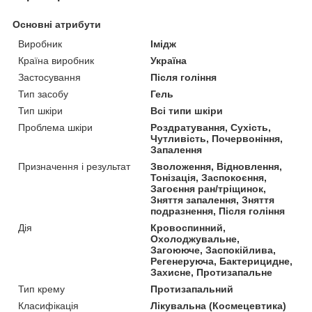
Основні атрибути
Виробник
Імідж
Країна виробник
Україна
Застосування
Після гоління
Тип засобу
Гель
Тип шкіри
Всі типи шкіри
Проблема шкіри
Роздратування, Сухість,
Чутливість, Почервоніння,
Запалення
Призначення і результат
Зволоження, Відновлення,
Тонізація, Заспокоєння,
Загоєння ран/тріщинок,
Зняття запалення, Зняття
подразнення, Після гоління
Дія
Кровоспинний,
Охолоджувальне,
Загоююче, Заспокійлива,
Регенеруюча, Бактерицидне,
Захисне, Протизапальне
Тип крему
Протизапальний
Класифікація
Лікувальна (Космецевтика)