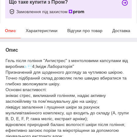
Що таке купити з Пром?
Замовлення під захистом
Опис
Характеристики
Відгуки про товар
Доставка
Опис
Гель після гоління "Антистрес" з ментоловими капсулами від
виробник
а 
4;Імідж Лабораторія"
Призначений для щоденного догляду за чутливою шкірою.
Точно підібраний склад дозволяє гелю швидко вбиратися та
глибоко зволожувати шкіру.
Основні властивості:
знімає стрес, викликаний голінням, надає активну
заспокійливу та пом'якшувальну дію на шкіру;
ліквідує запалення і лущення шкіри за рахунок
мультивітамінного комплексу, що входить до складу (А, групи
В, D, E, F, P, гама меліс, екстракт арніки);
відновлює природний баланс вологості шкіри після гоління;
ефективно загоює порізи та мікротріщини за допомогою
лікувального екстракту алое;