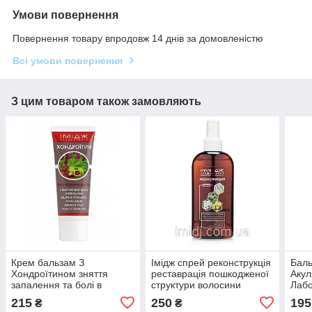
Умови повернення
Повернення товару впродовж 14 днів за домовленістю
Всі умови повернення
З цим товаром також замовляють
Крем бальзам З
Імідж спрей реконструкція
Баль
Хондроїтином зняття
реставрація пошкодженої
Акул
запалення та болі в
структури волосини
Лабо
суглобах, м'язах і хребті
сугл
215
250
195
₴
₴
Імідж Лабораторія
осте