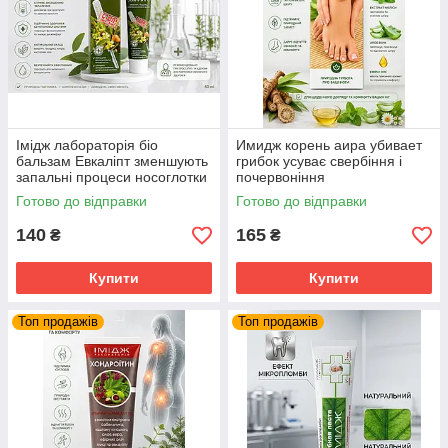
Імідж лабораторія біо
Имидж корень аира убивает
бальзам Евкаліпт зменшують
грибок усуває свербіння і
запальні процеси носоглотки
почервоніння
Готово до відправки
Готово до відправки
140
165
₴
₴
Купити
Купити
Топ продажів
Топ продажів