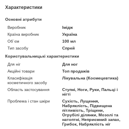
Характеристики
Основні атрибути
Виробник
Імідж
Країна виробник
Україна
Об`єм
100 мл
Тип засобу
Спрей
Користувальницькі характеристики
Для ніг
Для ног
Акційні товари
Топ продажів
Класифікація
Лікувальна (Космецевтика)
косметичного засобу
Область застосування
Ступні, Ноги, Руки, Пальці і
нігті
Проблема і стан шкіри
Сухість, Лущення,
Набряклість, Підвищена
пітливість, Тріщини,
Огрубілі ділянки, Мозолі та
натоптні, Неприємний запах,
Грибок, Набряклість ніг