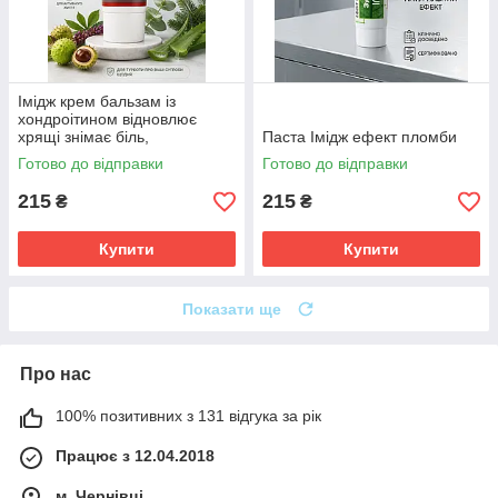
Імідж крем бальзам із
хондроітином відновлює
хрящі знімає біль,
Паста Імідж ефект пломби
відновлюють еластичність
Готово до відправки
Готово до відправки
хрящової тканини
215
215
₴
₴
Купити
Купити
Показати ще
Про нас
100% позитивних з 131 відгука за рік
Працює з 12.04.2018
м. Чернівці