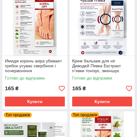
Имидж корень аира убивает
Крем бальзам для ніг
грибок усуває свербіння і
Диводей Пявка Екстракт
почервоніння
п'явки тонізує, зменшує
набряки, покращує кровообіг
Готово до відправки
Готово до відправки
Імідж
165
165
₴
₴
Купити
Купити
Топ продажів
Топ продажів