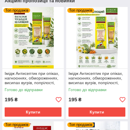
Акційні пропозиції та новинки
Топ продажів
Топ продажів
Імідж Антисептик при опіках,
Імідж Антисептик при опіках,
нагноєннях, обмороженнях,
нагноєннях, обмороженнях,
висипах вугрів, попрілості,
висипах вугрів, попрілості,
пролежнях, подразненнях,
пролежнях, подразненнях,
Готово до відправки
Готово до відправки
укус
укус
195
195
₴
₴
Купити
Купити
Топ продажів
Топ продажів