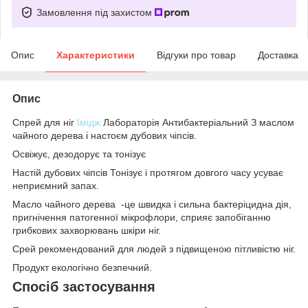
Замовлення під захистом
Опис
Характеристики
Відгуки про товар
Доставка
Опис
Спрей для ніг
Імідж
Лабораторія Антибактеріальний З маслом
чайного дерева і настоєм дубових чіпсів.
Освіжує, дезодорує та тонізує
Настій дубових чіпсів Тонізує і протягом довгого часу усуває
неприємний запах.
Масло чайного дерева -це швидка і сильна бактеріцидна дія,
пригнічення патогенної мікрофлори, сприяє запобіганню
грибкових захворювань шкіри ніг.
Срей рекомендований для людей з підвищеною пітливістю ніг.
Продукт екологічно безпечний.
Спосіб застосування