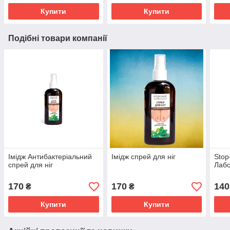
Купити
Купити
Подібні товари компанії
Імідж Антибактеріальний
Імідж спрей для ніг
Stop
спрей для ніг
Лабо
170
170
140
₴
₴
Купити
Купити