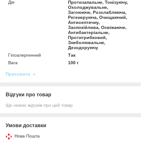
Дія
Протизапальне, Тонізуючу,
Охолоджувальне,
Загоююче, Розслабляюча,
Регенеруюча, Очищаючий,
Антисептичну,
Заспокійлива, Освіжаюче,
Антибактеріальне,
Протигрибковий,
Знеболювальне,
Дезодоруючу
Гіпоалергенний
Так
Вага
100 г
Приховати
Відгуки про товар
Ще немає відгуків про цей товар
Умови доставки
Нова Пошта