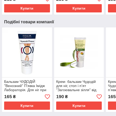
Імідж Лабораторія
осте
Купити
Купити
Подібні товари компанії
Бальзам ЧУДОДІЙ
Крем- бальзам Чудодій
Крем
"Венозний" П'явка Імідж
для ніг, стоп і п'ят
Чудо
Лабораторія. Для ніг при
"Загоювальне зілля" від
п’яв
венозній недостатності
виробника торгової марки
набр
165
190
165
₴
₴
"Імідж Лабораторія"
кров
Купити
Купити