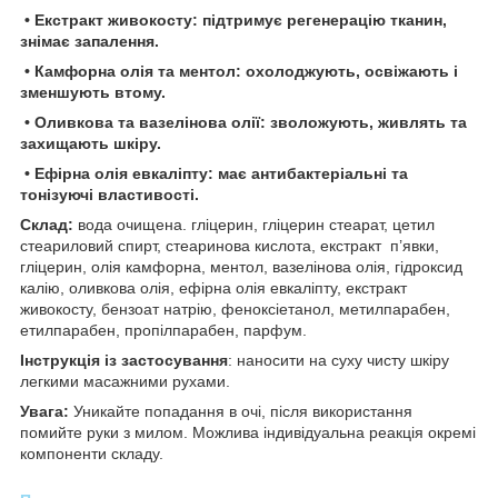
• Екстракт живокосту: підтримує регенерацію тканин,
знімає запалення.
• Камфорна олія та ментол: охолоджують, освіжають і
зменшують втому.
• Оливкова та вазелінова олії: зволожують, живлять та
захищають шкіру.
• Ефірна олія евкаліпту: має антибактеріальні та
тонізуючі властивості.
Склад:
вода очищена. гліцерин, гліцерин стеарат, цетил
стеариловий спирт, стеаринова кислота, екстракт п’явки,
гліцерин, олія камфорна, ментол, вазелінова олія, гідроксид
калію, оливкова олія, ефірна олія евкаліпту, екстракт
живокосту, бензоат натрію, феноксіетанол, метилпарабен,
етилпарабен, пропілпарабен, парфум.
Інструкція із застосування
: наносити на суху чисту шкіру
легкими масажними рухами.
Увага:
Уникайте попадання в очі, після використання
помийте руки з милом. Можлива індивідуальна реакція окремі
компоненти складу.