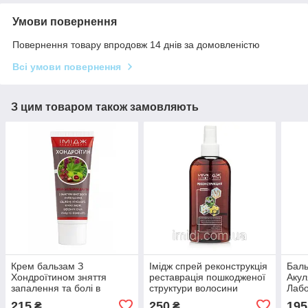
Умови повернення
Повернення товару впродовж 14 днів за домовленістю
Всі умови повернення
З цим товаром також замовляють
Крем бальзам З
Імідж спрей реконструкція
Баль
Хондроїтином зняття
реставрація пошкодженої
Акул
запалення та болі в
структури волосини
Лабо
суглобах, м'язах і хребті
сугл
215
250
195
₴
₴