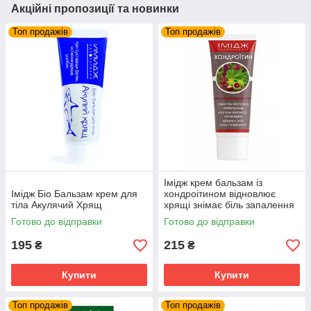
Акційні пропозиції та новинки
Топ продажів
Топ продажів
Імідж крем бальзам із
Імідж Біо Бальзам крем для
хондроітином відновлює
тіла Акулячий Хрящ
хрящі знімає біль запалення
суглобів та м'язів
Готово до відправки
Готово до відправки
195
215
₴
₴
Купити
Купити
Топ продажів
Топ продажів