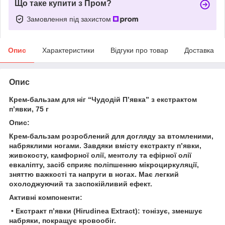
Що таке купити з Пром?
Замовлення під захистом
Опис
Характеристики
Відгуки про товар
Доставка
Опис
Крем-бальзам для ніг “Чудодій П’явка” з екстрактом
п’явки, 75 г
Опис:
Крем-бальзам розроблений для догляду за втомленими,
набряклими ногами. Завдяки вмісту екстракту п’явки,
живокосту, камфорної олії, ментолу та ефірної олії
евкаліпту, засіб сприяє поліпшенню мікроциркуляції,
зняттю важкості та напруги в ногах. Має легкий
охолоджуючий та заспокійливий ефект.
Активні компоненти:
• Екстракт п’явки (Hirudinea Extract): тонізує, зменшує
набряки, покращує кровообіг.