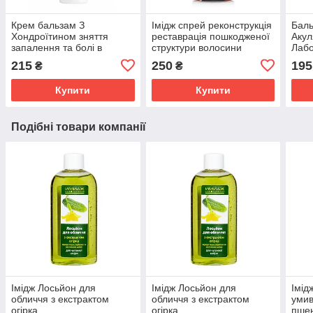
Крем бальзам З
Імідж спрей реконструкція
Баль
Хондроїтином зняття
реставрація пошкодженої
Акул
запалення та болі в
структури волосини
Лабо
суглобах, м'язах і хребті
сугл
215
250
195
₴
₴
Імідж Лабораторія
осте
Купити
Купити
Подібні товари компанії
Імідж Лосьйон для
Імідж Лосьйон для
Імід
обличчя з екстрактом
обличчя з екстрактом
умив
огірка
огірка
пшен