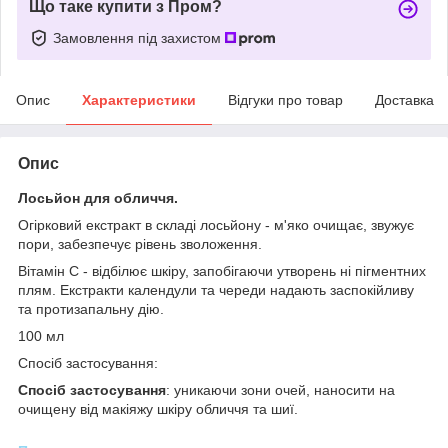
Що таке купити з Пром?
Замовлення під захистом
Опис
Характеристики
Відгуки про товар
Доставка
Опис
Лосьйон для обличчя.
Огірковий екстракт в складі лосьйону - м'яко очищає, звужує
пори, забезпечує рівень зволоження.
Вітамін С - відбілює шкіру, запобігаючи утворень ні пігментних
плям. Екстракти календули та череди надають заспокійливу
та протизапальну дію.
100 мл
Спосіб застосування:
Спосіб застосування
: уникаючи зони очей, наносити на
очищену від макіяжу шкіру обличчя та шиї.