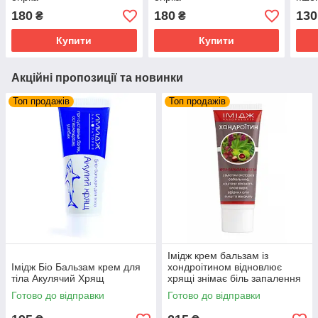
180
180
130
₴
₴
Купити
Купити
Акційні пропозиції та новинки
Топ продажів
Топ продажів
Імідж крем бальзам із
Імідж Біо Бальзам крем для
хондроітином відновлює
тіла Акулячий Хрящ
хрящі знімає біль запалення
суглобів та м'язів
Готово до відправки
Готово до відправки