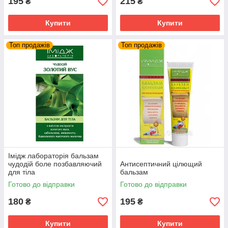
195
215
₴
₴
Купити
Купити
Топ продажів
Топ продажів
Імідж лабораторія бальзам
чудодій боле позбавляючий
Антисептичний цілющий
для тіла
бальзам
Готово до відправки
Готово до відправки
180
195
₴
₴
Купити
Купити