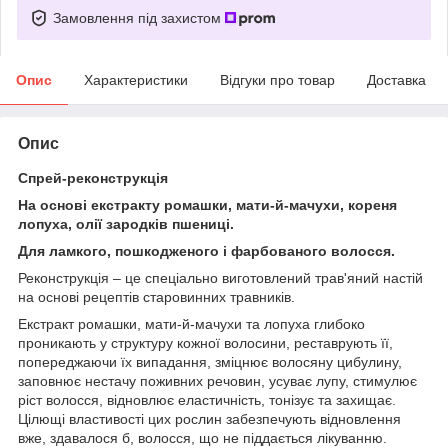
Замовлення під захистом
Опис
Характеристики
Відгуки про товар
Доставка
Опис
Спрей-реконструкція
На основі екстракту ромашки, мати-й-мачухи, кореня
лопуха, олії зародків пшениці.
Для ламкого, пошкодженого і фарбованого волосся.
Реконструкція – це спеціально виготовлений трав'яний настій
на основі рецептів старовинних травників.
Екстракт ромашки, мати-й-мачухи та лопуха глибоко
проникають у структуру кожної волосини, реставрують її,
попереджаючи їх випадання, зміцнює волосяну цибулину,
заповнює нестачу поживних речовин, усуває лупу, стимулює
ріст волосся, відновлює еластичність, тонізує та захищає.
Цілющі властивості цих рослин забезпечують відновлення
вже, здавалося б, волосся, що не піддається лікуванню.