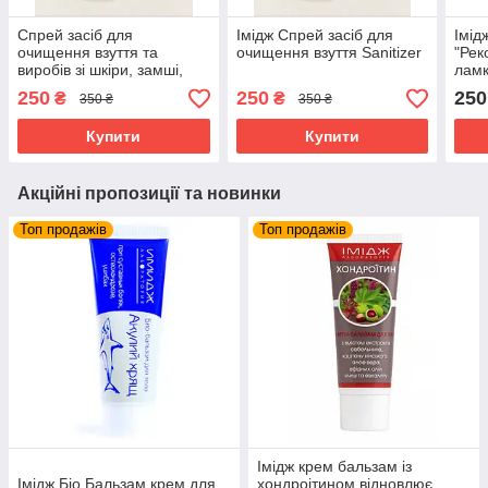
Спрей засіб для
Імідж Спрей засіб для
Імід
очищення взуття та
очищення взуття Sanitizer
"Рек
виробів зі шкіри, замші,
ламк
велюру, текстильних
фарб
250
250
250
₴
₴
350 ₴
350 ₴
матеріалів Sanitizer Імідж
Купити
Купити
Акційні пропозиції та новинки
Топ продажів
Топ продажів
Імідж крем бальзам із
Імідж Біо Бальзам крем для
хондроітином відновлює