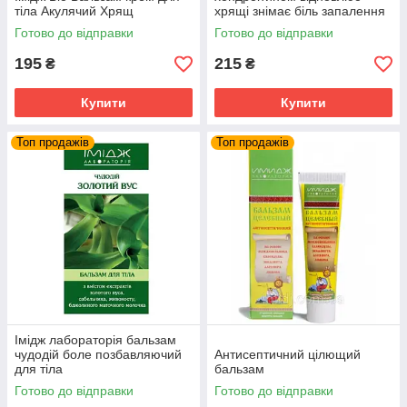
тіла Акулячий Хрящ
хрящі знімає біль запалення
суглобів та м'язів
Готово до відправки
Готово до відправки
195
215
₴
₴
Купити
Купити
Топ продажів
Топ продажів
Імідж лабораторія бальзам
чудодій боле позбавляючий
Антисептичний цілющий
для тіла
бальзам
Готово до відправки
Готово до відправки