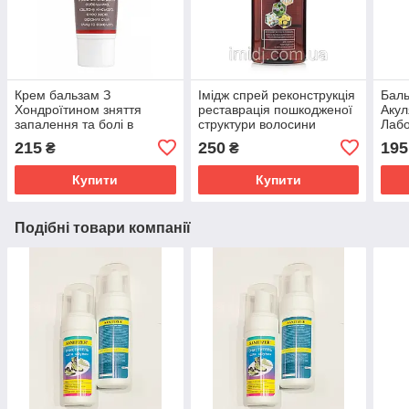
Крем бальзам З
Імідж спрей реконструкція
Баль
Хондроїтином зняття
реставрація пошкодженої
Акул
запалення та болі в
структури волосини
Лабо
суглобах, м'язах і хребті
сугл
215
250
195
₴
₴
Імідж Лабораторія
осте
Купити
Купити
Подібні товари компанії