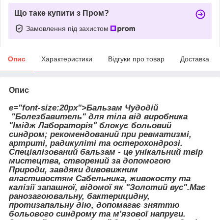
Що таке купити з Пром?
Замовлення під захистом
Опис
Характеристики
Відгуки про товар
Доставка
Опис
e="font-size:20px">Бальзам Чудодій
"Болезбавитель" для тіла від виробника
"Імідж Лабораторія" блокує больовий
синдром; рекомендований при ревматизмі,
артриті, радикуліті та остерохондрозі.
Спеціалізований бальзам - це унікальний твір
мистецтва, створений за допомогою
Природи, завдяки дивовижним
властивостям Сабельника, живокосту та
калізії запашної, відомої як "Золотий вус".Має
ранозагоювальну, бактерицидну,
протизапальну дію, допомагає зняттю
больового синдрому та м'язової напруги.