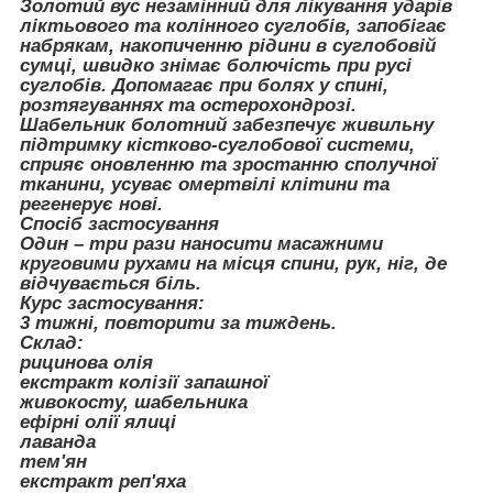
Золотий вус незамінний для лікування ударів
ліктьового та колінного суглобів, запобігає
набрякам, накопиченню рідини в суглобовій
сумці, швидко знімає болючість при русі
суглобів. Допомагає при болях у спині,
розтягуваннях та остерохондрозі.
Шабельник болотний забезпечує живильну
підтримку кістково-суглобової системи,
сприяє оновленню та зростанню сполучної
тканини, усуває омертвілі клітини та
регенерує нові.
Спосіб застосування
Один – три рази наносити масажними
круговими рухами на місця спини, рук, ніг, де
відчувається біль.
Курс застосування:
3 тижні, повторити за тиждень.
Склад:
рицинова олія
екстракт колізії запашної
живокосту, шабельника
ефірні олії ялиці
лаванда
тем'ян
екстракт реп'яха