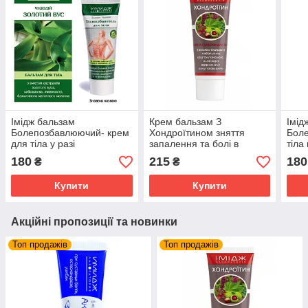
Імідж бальзам
Крем бальзам З
Імід
Болепозбавлюючий- крем
Хондроїтином зняття
Боле
для тіла у разі
запалення та болі в
тіла
ревматичного болю в
суглобах, м'язах і хребті
болю
180
215
180
₴
₴
суглобах тиа м`язах.
Імідж Лабораторія
блок
Купити
Купити
Акційні пропозиції та новинки
Топ продажів
Топ продажів