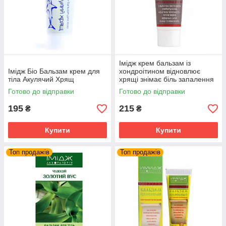
Імідж крем бальзам із
Імідж Біо Бальзам крем для
хондроітином відновлює
тіла Акулячий Хрящ
хрящі знімає біль запалення
суглобів та м'язів
Готово до відправки
Готово до відправки
195
215
₴
₴
Купити
Купити
Топ продажів
Топ продажів