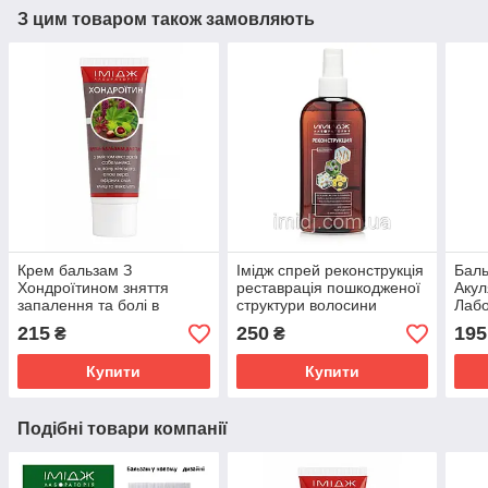
З цим товаром також замовляють
Крем бальзам З
Імідж спрей реконструкція
Баль
Хондроїтином зняття
реставрація пошкодженої
Акул
запалення та болі в
структури волосини
Лабо
суглобах, м'язах і хребті
сугл
215
250
195
₴
₴
Імідж Лабораторія
осте
Купити
Купити
Подібні товари компанії