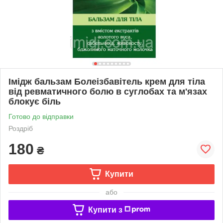
Імідж бальзам Болеізбавітель крем для тіла
від ревматичного болю в суглобах та м'язах
блокує біль
Готово до відправки
Роздріб
180
₴
Купити
або
Купити з