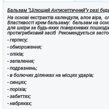
Бальзам "Цілющий Антисептичний"у разі буд
На основі екстрактів календули, алое віра, 
Властивості крем бальзаму: бальзам на осно
для шкіри за будь-яких поверхневих пошкодж
протигрибковий засіб Рекомендується застос
- герпесу;
- обмороження;
- опіків;
- запалення;
- подразнень;
- в болючих ділянках на місцях ударів;
- синцях;
- порізів;
- забиттях;
- набряках;