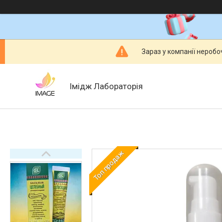
Зараз у компанії неробо
Імідж Лабораторія
Топ продаж