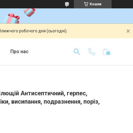
Кошик
ближчого робочого дня (сьогодні).
Про нас
ілющій Антисептичний, герпес,
ки, висипання, подразнення, поріз,