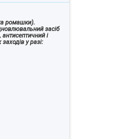
жка ромашки).
ідновлювальний засіб
 антисептичний і
заходів у разі: