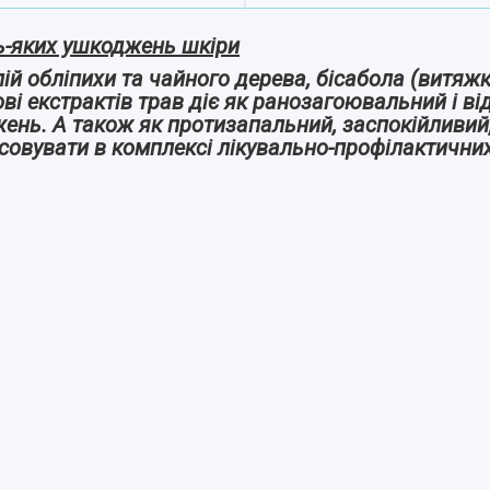
ь-яких ушкоджень шкіри
олій обліпихи та чайного дерева, бісабола (витя
ві екстрактів трав діє як ранозагоювальний і в
ень. А також як протизапальний, заспокійливий,
овувати в комплексі лікувально-профілактичних 