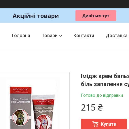
Головна
Товари
Контакти
Доставка
Імідж крем баль
біль запалення су
Готово до відправки
215 ₴
Купити