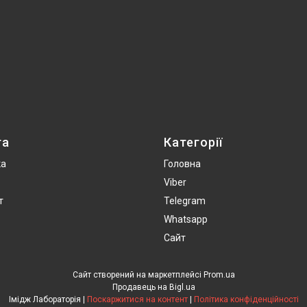
та
Категорії
ка
Головна
Viber
т
Telegram
Whatsapp
Сайт
Сайт створений на маркетплейсі
Prom.ua
Продавець на Bigl.ua
Імідж Лабораторія |
Поскаржитися на контент
|
Політика конфіденційності