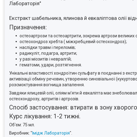
Лабораторія"
Екстракт шабельника, ялинова й евкаліптова олії ві
Призначення:
остеоартрози та остеоартрити, зокрема артрози великих с
остеохондроз хребта ( міжхребцевий остеохондроз);
наслідки травм і переломів;
радикуліт, подагра, артрити;
у разі міозитів і невралгій;
гематоми, удари, розтягнення.
Унікальні властивості хондроїтин сульфату в поєднанні з екст
активізації обміну речовин, утворенню синовіальної (кукурто
розсмоктування вогнища запалення.
Завдяки ялицевій олії, оліям м'яти й евкаліпта має знеболювал
остеохондрозу, артритів і артрозів.
Спосіб застосування: втирати в зону хворого 
Курс лікування: 1-2 тижні.
Об'єм: 75 мл.
Виробник: "
Імідж Лабораторія
".