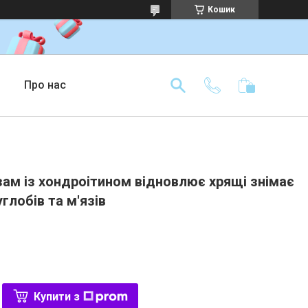
Кошик
Про нас
зам із хондроітином відновлює хрящі знімає
глобів та м'язів
Купити з