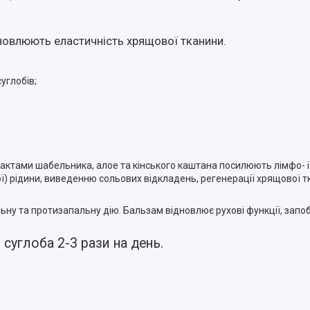
дновлюють еластичність хрящової тканини.
углобів;
рактами шабельника, алое та кінського каштана посилюють лімфо- і
вої) рідини, виведенню сольових відкладень, регенерації хрящової
ьну та протизапальну дію. Бальзам відновлює рухові функції, запоб
суглоба 2-3 рази на день.