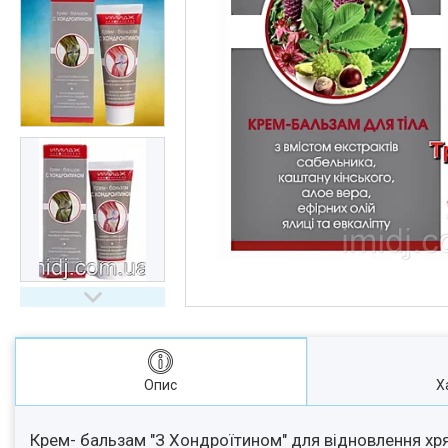
Опис
Х
Крем- бальзам "З Хондроїтином" для відновлення хрящ