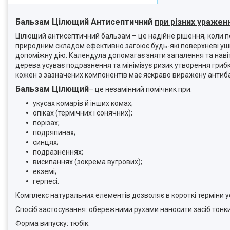
Бальзам Цілющий Антисептичний
при різних ураженн
Цілющий антисептичний бальзам – це надійне рішення, коли по
природним складом ефективно загоює будь-які поверхневі уш
допоміжну дію. Календула допомагає зняти запалення та навіт
дерева усуває подразнення та мінімізує ризик утворення гриб
кожен з зазначених компонентів має яскраво виражену антибак
Бальзам Цілющий
– це незамінний помічник при:
укусах комарів й інших комах;
опіках (термічних і сонячних);
порізах;
подряпинах;
синцях;
подразненнях;
висипаннях (зокрема вугрових);
екземі;
герпесі.
Комплекс натуральних елементів дозволяє в короткі терміни у
Спосіб застосування: обережними рухами наносити засіб тонки
Форма випуску: тюбік.