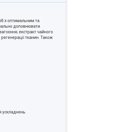
сіб з оптимальним та
имально доповнювати
загоєння; екстракт чайного
 регенерації тканин. Також
ня ускладнень.