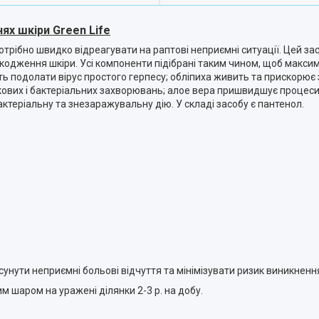
ях шкіри Green Life
трібно швидко відреагувати на раптові неприємні ситуації. Цей за
кодження шкіри. Усі компоненти підібрані таким чином, щоб макс
ь подолати вірус простого герпесу; обліпиха живить та прискорює 
кових і бактеріальних захворювань; алое вера пришвидшує процеси
теріальну та знезаражувальну дію. У складі засобу є пантенол.
сунути неприємні больові відчуття та мінімізувати ризик виникнен
м шаром на уражені ділянки 2-3 р. на добу.