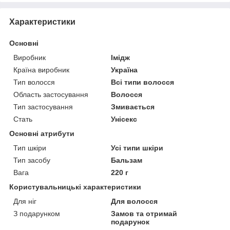
Характеристики
Основні
Виробник
Імідж
Країна виробник
Україна
Тип волосся
Всі типи волосся
Область застосування
Волосся
Тип застосування
Змивається
Стать
Унісекс
Основні атрибути
Тип шкіри
Усі типи шкіри
Тип засобу
Бальзам
Вага
220 г
Користувальницькі характеристики
Для ніг
Для волосся
З подарунком
Замов та отримай
подарунок