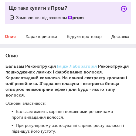
Що таке купити з Пром?
Замовлення під захистом
Опис
Характеристики
Відгуки про товар
Доставка
Опис
Бальзам Реконструкція
Імідж Лабораторія
Реконструкція
пошкоджених ламких і фарбованих волосся.
Керапептидний комплекс. На основі екстракту кропиви і
олії репейника. З’єднання плазуни і екстракта блоща
створює неймовірний ефект для будь - якого типу
волосся.
Основні властивості:
Бальзам живить коріння поживними речовинами
проти випадання волосся.
При регулярному застосуванні сприяє росту волосся і
підвищує його густоту.