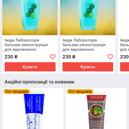
Імідж Лабораторія
Імідж Лабораторія
Імід
бальзам реконструкція
бальзам реконструкція
баль
для відновлення
для відновлення
для 
пошкодженого ламкого і
пошкодженого ламкого і
пошк
230
230
230
₴
₴
фарбованого волосся
фарбованого волосся
фарб
Купити
Купити
Акційні пропозиції та новинки
Топ продажів
Топ продажів