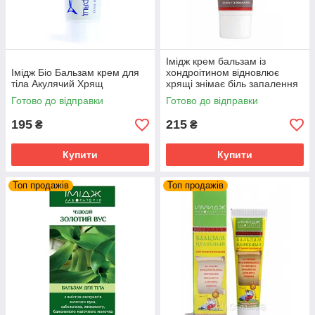
Імідж крем бальзам із
Імідж Біо Бальзам крем для
хондроітином відновлює
тіла Акулячий Хрящ
хрящі знімає біль запалення
суглобів та м'язів
Готово до відправки
Готово до відправки
195
215
₴
₴
Купити
Купити
Топ продажів
Топ продажів