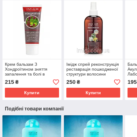
Крем бальзам З
Імідж спрей реконструкція
Баль
Хондроїтином зняття
реставрація пошкодженої
Акул
запалення та болі в
структури волосини
Лабо
суглобах, м'язах і хребті
сугл
215
250
195
₴
₴
Імідж Лабораторія
осте
Купити
Купити
Подібні товари компанії