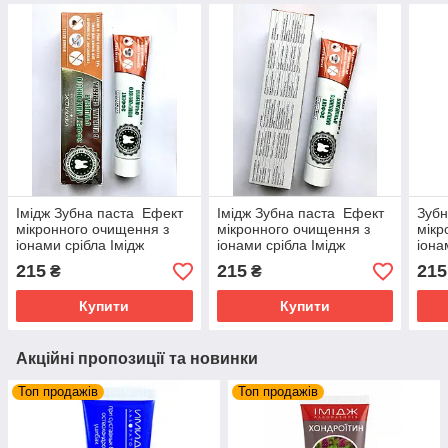
Імідж Зубна паста Ефект
Імідж Зубна паста Ефект
Зубн
мікронного очищення з
мікронного очищення з
мікр
іонами срібла Імідж
іонами срібла Імідж
іона
Лабораторія
Лабораторія
Лабо
215
215
215
₴
₴
Купити
Купити
Акційні пропозиції та новинки
Топ продажів
Топ продажів