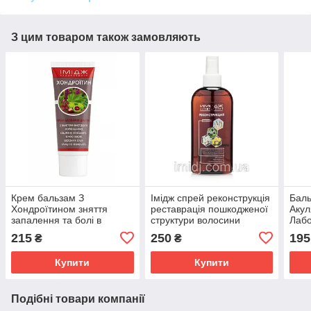
З цим товаром також замовляють
Крем бальзам З
Імідж спрей реконструкція
Баль
Хондроїтином зняття
реставрація пошкодженої
Акул
запалення та болі в
структури волосини
Лабо
суглобах, м'язах і хребті
сугл
215
250
195
₴
₴
Імідж Лабораторія
осте
Купити
Купити
Подібні товари компанії