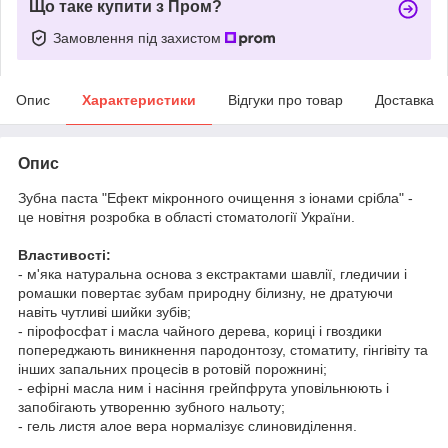
Що таке купити з Пром?
Замовлення під захистом
Опис
Характеристики
Відгуки про товар
Доставка
Опис
Зубна паста "Ефект мікронного очищення з іонами срібла" -
це новітня розробка в області стоматології України.
Властивості:
- м'яка натуральна основа з екстрактами шавлії, гледичии і
ромашки повертає зубам природну білизну, не дратуючи
навіть чутливі шийки зубів;
- пірофосфат і масла чайного дерева, кориці і гвоздики
попереджають виникнення пародонтозу, стоматиту, гінгівіту та
інших запальних процесів в ротовій порожнині;
- ефірні масла ним і насіння грейпфрута уповільнюють і
запобігають утворенню зубного нальоту;
- гель листя алое вера нормалізує слиновиділення.