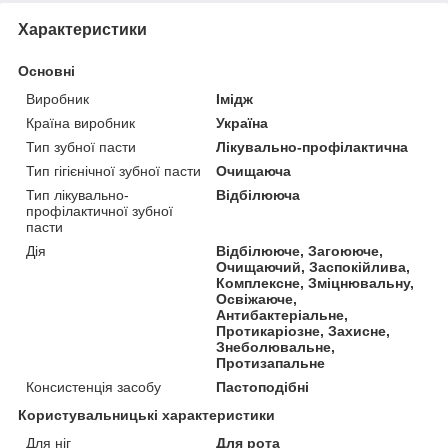
Характеристики
Основні
Виробник
Імідж
Країна виробник
Україна
Тип зубної пасти
Лікувально-профілактична
Тип гігієнічної зубної пасти
Очищаюча
Тип лікувально-
Відбілююча
профілактичної зубної
пасти
Дія
Відбілююче, Загоююче,
Очищаючий, Заспокійлива,
Комплексне, Зміцнювальну,
Освіжаюче,
Антибактеріальне,
Протикаріозне, Захисне,
Знеболювальне,
Протизапальне
Консистенція засобу
Пастоподібні
Користувальницькі характеристики
Для ніг
Для рота