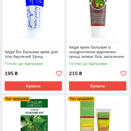
Імідж крем бальзам із
Імідж Біо Бальзам крем для
хондроітином відновлює
тіла Акулячий Хрящ
хрящі знімає біль запалення
суглобів та м'язів
Готово до відправки
Готово до відправки
195
215
₴
₴
Купити
Купити
Топ продажів
Топ продажів