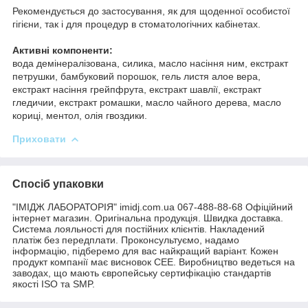
Рекомендується до застосування, як для щоденної особистої
гігієни, так і для процедур в стоматологічних кабінетах.
Активні компоненти:
вода демінералізована, силика, масло насіння ним, екстракт
петрушки, бамбуковий порошок, гель листя алое вера,
екстракт насіння грейпфрута, екстракт шавлії, екстракт
гледичии, екстракт ромашки, масло чайного дерева, масло
кориці, ментол, олія гвоздики.
Приховати
Спосіб упаковки
"ІМІДЖ ЛАБОРАТОРІЯ" imidj.com.ua 067-488-88-68 Офіційний
інтернет магазин. Оригінальна продукція. Швидка доставка.
Система лояльності для постійних клієнтів. Накладений
платіж без передплати. Проконсультуємо, надамо
інформацію, підберемо для вас найкращий варіант. Кожен
продукт компанії має висновок СЕЕ. Виробництво ведеться на
заводах, що мають європейську сертифікацію стандартів
якості ISO та SMP.