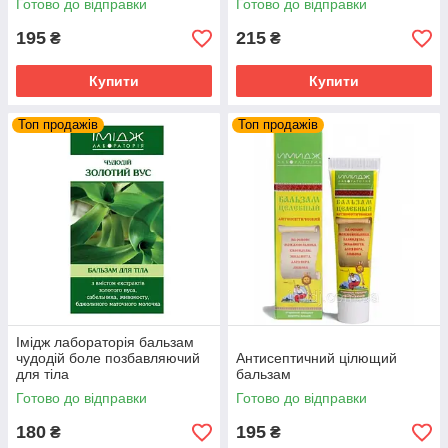
Готово до відправки
Готово до відправки
195
215
₴
₴
Купити
Купити
Топ продажів
Топ продажів
Імідж лабораторія бальзам
чудодій боле позбавляючий
Антисептичний цілющий
для тіла
бальзам
Готово до відправки
Готово до відправки
180
195
₴
₴