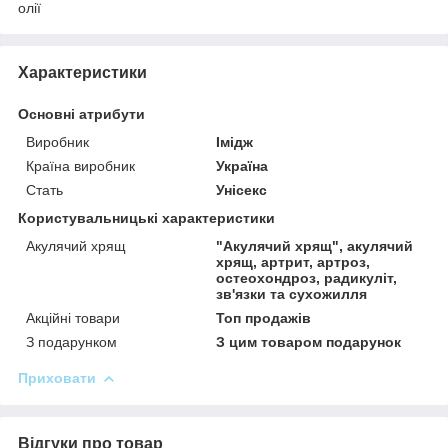
олії
Характеристики
Основні атрибути
Виробник
Імідж
Країна виробник
Україна
Стать
Унісекс
Користувальницькі характеристики
Акулячий хрящ
"Акулячий хрящ", акулячий
хрящ, артрит, артроз,
остеохондроз, радикуліт,
зв'язки та сухожилля
Акційні товари
Топ продажів
З подарунком
З цим товаром подарунок
Приховати
Відгуки про товар