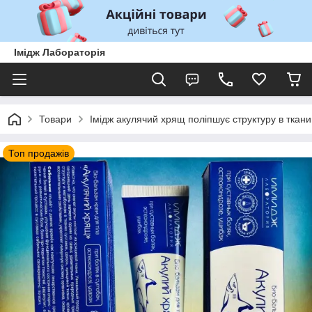
Імідж Лабораторія
Товари
Імідж акулячий хрящ поліпшує структуру в ткани
Топ продажів