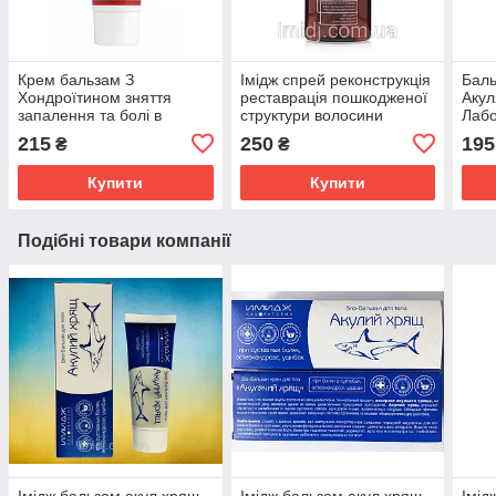
Крем бальзам З
Імідж спрей реконструкція
Баль
Хондроїтином зняття
реставрація пошкодженої
Акул
запалення та болі в
структури волосини
Лабо
суглобах, м'язах і хребті
сугл
215
250
195
₴
₴
Імідж Лабораторія
осте
Купити
Купити
Подібні товари компанії