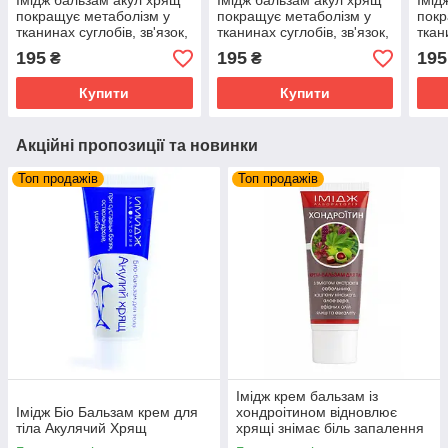
Імідж бальзам акул хрящ
Імідж бальзам акул хрящ
Імід
покращує метаболізм у
покращує метаболізм у
покр
тканинах суглобів, зв'язок,
тканинах суглобів, зв'язок,
ткан
хрящової тканини,
хрящової тканини,
хрящ
195
195
195
₴
₴
кровоносних судинах
кровоносних судинах
кров
Купити
Купити
Акційні пропозиції та новинки
Топ продажів
Топ продажів
Імідж крем бальзам із
Імідж Біо Бальзам крем для
хондроітином відновлює
тіла Акулячий Хрящ
хрящі знімає біль запалення
суглобів та м'язів