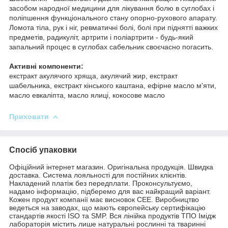
засобом народної медицини для лікування болю в суглобах і
поліпшення функціонального стану опорно-рухового апарату.
Ломота тіла, рук і ніг, ревматичні болі, болі при піднятті важких
предметів, радикуліт, артрити і поліартрити - будь-який
запальний процес в суглобах сабельник своєчасно погасить.
Активні компоненти:
екстракт акулячого хряща, акулячий жир, екстракт
шабельника, екстракт кінського каштана, ефірне масло м'яти,
масло евкаліпта, масло ялиці, кокосове масло
Приховати
Спосіб упаковки
Офіційний інтернет магазин. Оригінальна продукція. Швидка
доставка. Система лояльності для постійних клієнтів.
Накладений платіж без передплати. Проконсультуємо,
надамо інформацію, підберемо для вас найкращий варіант.
Кожен продукт компанії має висновок СЕЕ. Виробництво
ведеться на заводах, що мають європейську сертифікацію
стандартів якості ISO та SMP. Вся лінійка продуктів ТПО Імідж
лабораторія містить лише натуральні рослинні та тваринні