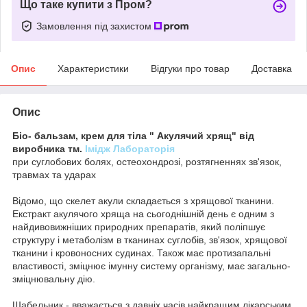
Що таке купити з Пром?
Замовлення під захистом
Опис
Характеристики
Відгуки про товар
Доставка
Опис
Біо- бальзам, крем для тіла " Акулячий хрящ" від
виробника тм.
Імідж Лабораторія
при суглобових болях, остеохондрозі, розтягненнях зв'язок,
травмах та ударах
Відомо, що скелет акули складається з хрящової тканини.
Екстракт акулячого хряща на сьогоднішній день є одним з
найдивовижніших природних препаратів, який поліпшує
структуру і метаболізм в тканинах суглобів, зв'язок, хрящової
тканини і кровоносних судинах. Також має протизапальні
властивості, зміцнює імунну систему організму, має загально-
зміцнювальну дію.
Шабельник - вважається з давніх часів найкращим лікарським