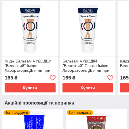
Імідж Бальзам ЧУДОДЕЙ
Бальзам ЧУДОДІЙ
Імід
"Венозний" Імідж
"Венозний" П'явка Імідж
Вено
Лабораторія.Для ніг при
Лабораторія. Для ніг при
венозній недостатності.
венозній недостатності
165
165
165
₴
₴
Купити
Купити
Акційні пропозиції та новинки
Топ продажів
Топ продажів