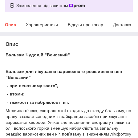
Замовлення під захистом
Опис
Характеристики
Відгуки про товар
Доставка
Опис
Бальзам Чудодій "Венозний"
Бальзам для лікування варикозного розширення вен
"Венозний"
- при венозному застої;
- втоми;
- тяжкості та набряклості ніг.
Медична п'явка, екстракт якої входить до складу бальзаму, по
праву вважається одним із найкращих засобів при лікуванні
варикозної хвороби. Унікальне поєднання екстракту п'явки та
олії волоського горіха зменшує набряклість та запальну
реакцію варикозних вен ніг, пов'язану зі зниженням лімфотоку