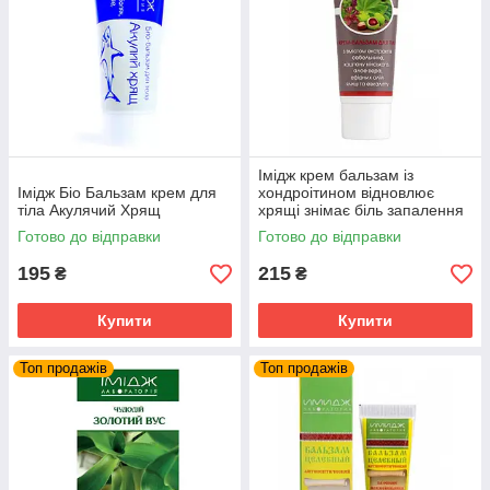
Імідж крем бальзам із
Імідж Біо Бальзам крем для
хондроітином відновлює
тіла Акулячий Хрящ
хрящі знімає біль запалення
суглобів та м'язів
Готово до відправки
Готово до відправки
195
215
₴
₴
Купити
Купити
Топ продажів
Топ продажів