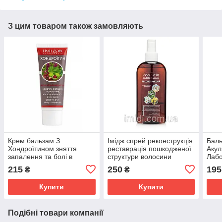
З цим товаром також замовляють
Крем бальзам З
Імідж спрей реконструкція
Баль
Хондроїтином зняття
реставрація пошкодженої
Акул
запалення та болі в
структури волосини
Лабо
суглобах, м'язах і хребті
сугл
215
250
195
₴
₴
Імідж Лабораторія
осте
Купити
Купити
Подібні товари компанії