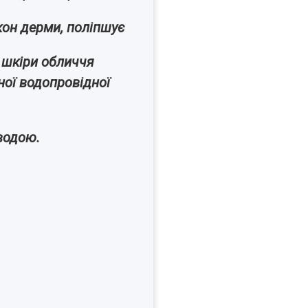
кон дерми, поліпшує
ї шкіри обличчя
ної водопровідної
водою.