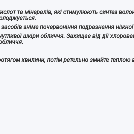
ислот та мінералів, які стимулюють синтез воло
молоджується.
их засобів зніме почервоніння подразнення ніжно
тливої шкіри обличчя. Захищає від дії хлорова
 обличчя.
отягом хвилини, потім ретельно змийте теплою 