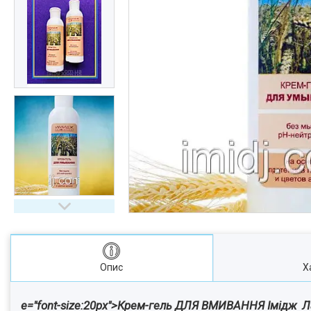
Опис
Х
e="font-size:20px">Крем-гель ДЛЯ ВМИВАННЯ Імідж Лабо