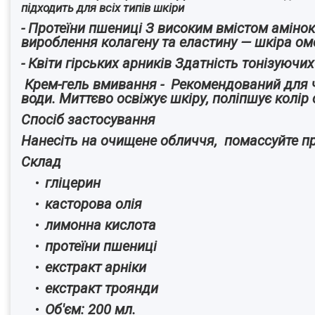
підходить для всіх типів шкіри
- Протеїни пшениці З високим вмістом амінок
вироблення колагену та еластину — шкіра о
- Квіти гірських арників Здатність тонізуюч
Крем-гель вмивання - Рекомендований для чу
води. Миттєво освіжує шкіру, поліпшує колір
Спосіб застосування
Нанесіть на очищене обличчя, помассуйте пр
Склад
гліцерин
касторова олія
лимонна кислота
протеїни пшениці
екстракт арніки
екстракт троянди
Об'єм: 200 мл.