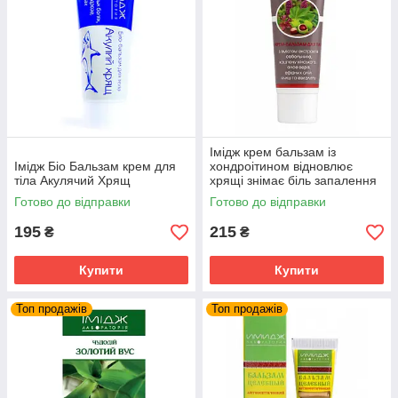
Імідж крем бальзам із
Імідж Біо Бальзам крем для
хондроітином відновлює
тіла Акулячий Хрящ
хрящі знімає біль запалення
суглобів та м'язів
Готово до відправки
Готово до відправки
195
215
₴
₴
Купити
Купити
Топ продажів
Топ продажів