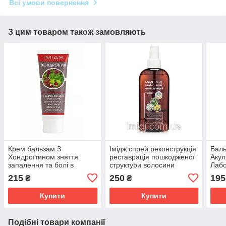
Всі умови повернення
З цим товаром також замовляють
Крем бальзам З
Імідж спрей реконструкція
Баль
Хондроїтином зняття
реставрація пошкодженої
Акул
запалення та болі в
структури волосини
Лабо
суглобах, м'язах і хребті
сугл
215
250
195
₴
₴
Імідж Лабораторія
осте
Купити
Купити
Подібні товари компанії