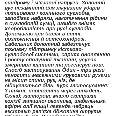
синдрому і м'язової напруги. Золотий
вус незамінний для лікування ударів
ліктьового і колінного суглобів,
запобігає набряки, накопичення рідини
в суглобовій сумці, швидко знімає
хворобливість при русі суглобів.
Допомагає при болях в спині,
розтягнення й остеохондрозі.
Сабельник болотний забезпечує
поживну підтримку кістково-
суглобової системи, сприяє оновленню
і росту сполучної тканини, усуває
змертвілі клітини та регенерує нові.
Спосіб застосування Один - три рази
наносити масажними круговими рухами
на місця спини, рук, ніг, де
відчувається біль. Курс застосування:
3 тижні, повторити через тиждень.
Склад: касторове масло екстракт
колізії запашної окопника, шабельника
ефірні олії ялиці лаванда чебрець
екстракт реп'яха бджолина отрута