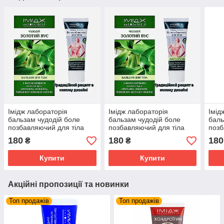
Імідж лабораторія
Імідж лабораторія
Імід
бальзам чудодій боле
бальзам чудодій боле
баль
позбавляючий для тіла
позбавляючий для тіла
позб
180
180
180
₴
₴
Купити
Купити
Акційні пропозиції та новинки
Топ продажів
Топ продажів