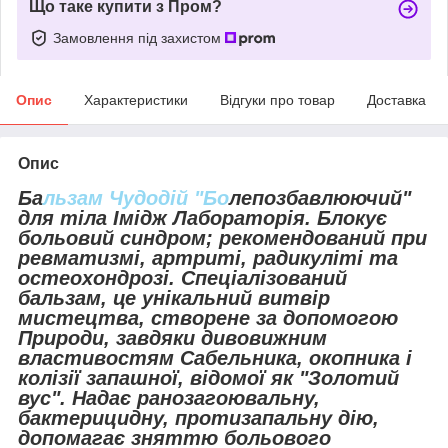
Що таке купити з Пром?
Замовлення під захистом
Опис
Характеристики
Відгуки про товар
Доставка
Опис
Ба
льзам Чудодій "Бо
лепозбавлюючий"
для тіла Імідж Лабораторія. Блокує
больовий синдром; рекомендований при
ревматизмі, артриті, радикуліті та
остеохондрозі. Спеціалізований
бальзам, це унікальний витвір
мистецтва, створене за допомогою
Природи, завдяки дивовижним
властивостям Сабельника, окопника і
колізії запашної, відомої як "Золотий
вус". Надає ранозагоювальну,
бактерицидну, протизапальну дію,
допомагає зняттю больового