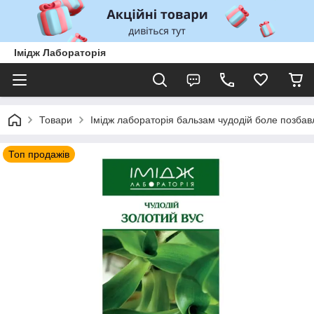
Імідж Лабораторія
Товари
Імідж лабораторія бальзам чудодій боле позбав
Топ продажів