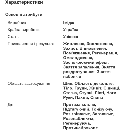
Характеристики
Основні атрибути
Виробник
Імідж
Країна виробник
Україна
Стать
Унісекс
Призначення і результат
Живлення, Зволоження,
Захист, Відновлення,
Пом'якшення, Регенерація,
Омолодження,
Заспокоюючий ефект,
Зняття запалення, Зняття
роздратування, Зняття
набряків
Область застосування
Шия, Область декольте,
Тіло, Груди, Живіт, Сідниці,
Стегна, Ступні, Лікті, Ноги,
Руки, Пахви, Спина
Дія
Протизапальне,
Підтягуючий, Тонізуючу,
Розігріваюче, Загоююче,
Розслабляюча,
Регенеруюча,
Протинабрякове