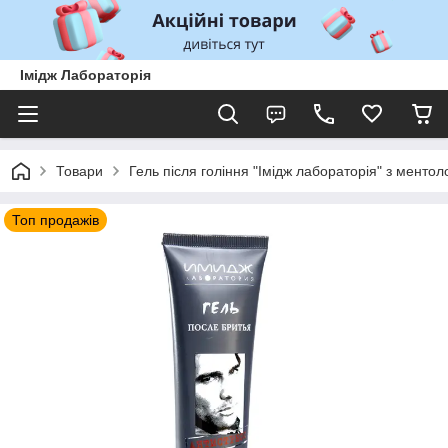
Імідж Лабораторія
Товари
Гель після гоління "Імідж лабораторія" з менто
Топ продажів