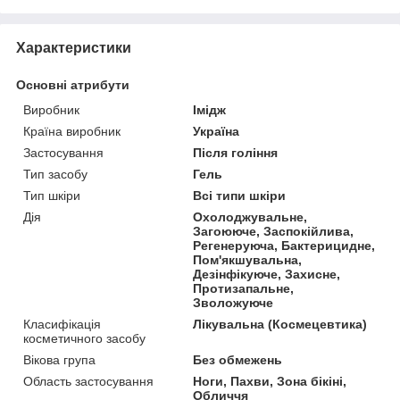
Характеристики
Основні атрибути
Виробник
Імідж
Країна виробник
Україна
Застосування
Після гоління
Тип засобу
Гель
Тип шкіри
Всі типи шкіри
Дія
Охолоджувальне,
Загоююче, Заспокійлива,
Регенеруюча, Бактерицидне,
Пом'якшувальна,
Дезінфікуюче, Захисне,
Протизапальне,
Зволожуюче
Класифікація
Лікувальна (Космецевтика)
косметичного засобу
Вікова група
Без обмежень
Область застосування
Ноги, Пахви, Зона бікіні,
Обличчя