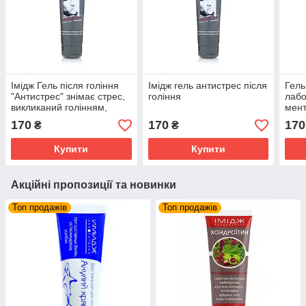
Імідж Гель після гоління
Імідж гель антистрес після
Гель
"Антистрес" знімає стрес,
гоління
лабо
викликаний голінням,
мен
заспокійливу та
та к
170
170
170
₴
₴
пом'якшувальну дію
комп
анти
Купити
Купити
Акційні пропозиції та новинки
Топ продажів
Топ продажів