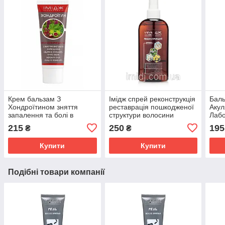
Крем бальзам З
Імідж спрей реконструкція
Баль
Хондроїтином зняття
реставрація пошкодженої
Акул
запалення та болі в
структури волосини
Лабо
суглобах, м'язах і хребті
сугл
215
250
195
₴
₴
Імідж Лабораторія
осте
Купити
Купити
Подібні товари компанії