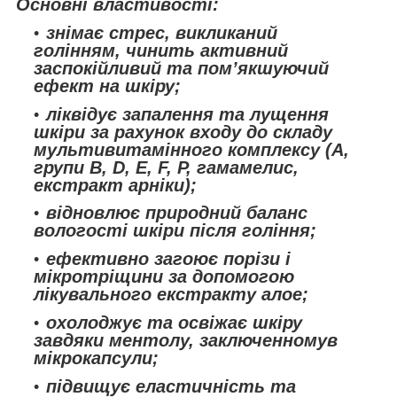
Основні властивості:
знімає стрес, викликаний
голінням, чинить активний
заспокійливий та пом’якшуючий
ефект на шкіру;
ліквідує запалення та лущення
шкіри за рахунок входу до складу
мультивитамінного комплексу (А,
групи В, D, E, F, P, гамамелис,
екстракт арніки);
відновлює природний баланс
вологості шкіри після гоління;
ефективно загоює порізи і
мікротріщини за допомогою
лікувального екстракту алое;
охолоджує та освіжає шкіру
завдяки ментолу, заключенномув
мікрокапсули;
підвищує еластичність та