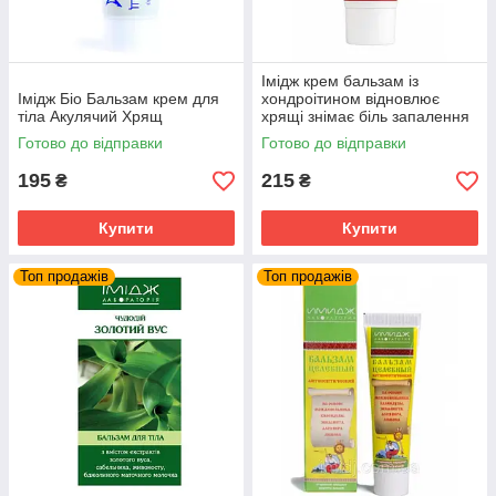
Імідж крем бальзам із
Імідж Біо Бальзам крем для
хондроітином відновлює
тіла Акулячий Хрящ
хрящі знімає біль запалення
суглобів та м'язів
Готово до відправки
Готово до відправки
195
215
₴
₴
Купити
Купити
Топ продажів
Топ продажів