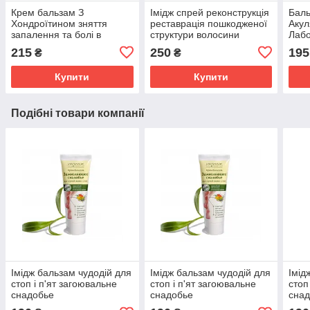
Крем бальзам З
Імідж спрей реконструкція
Баль
Хондроїтином зняття
реставрація пошкодженої
Акул
запалення та болі в
структури волосини
Лабо
суглобах, м'язах і хребті
сугл
215
250
195
₴
₴
Імідж Лабораторія
осте
Купити
Купити
Подібні товари компанії
Імідж бальзам чудодій для
Імідж бальзам чудодій для
Імід
стоп і п'ят загоювальне
стоп і п'ят загоювальне
стоп
снадобье
снадобье
сна