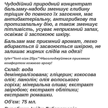
Чудодійний природний концентрат
бальзаму-надоби зменшує глибину
тріщин до повного їх загоєння, має
антибактеріальну, антигрибкову та
протизапальну дію, а також зменшує
пітливість, усуває неприємний запах,
освіжає й заспокоює шкіру.
Бальзам має приємний аромат, легко
вбирається й засвоюється шкірою, не
залишає жирних слідів на одязі!
tyle="font-size:20px">Насолоджуйтеся приємним
комфортом кожного кроку!
Склад: вода
демінералізована; гліцерин; кокосова
олія; ланолін; олія волоського
горіха; мінеральна олива; екстракт
звіробою; екстракт обліпихи;
екстракт ромашки.
Об'єм: 75 мл.