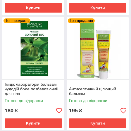
Купити
Купити
Топ продажів
Топ продажів
Імідж лабораторія бальзам
чудодій боле позбавляючий
Антисептичний цілющий
для тіла
бальзам
Готово до відправки
Готово до відправки
180
195
₴
₴
Купити
Купити