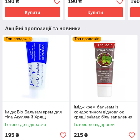
190
190
190
₴
₴
Купити
Купити
Акційні пропозиції та новинки
Топ продажів
Топ продажів
Імідж крем бальзам із
Імідж Біо Бальзам крем для
хондроітином відновлює
тіла Акулячий Хрящ
хрящі знімає біль запалення
суглобів та м'язів
Готово до відправки
Готово до відправки
195
215
₴
₴