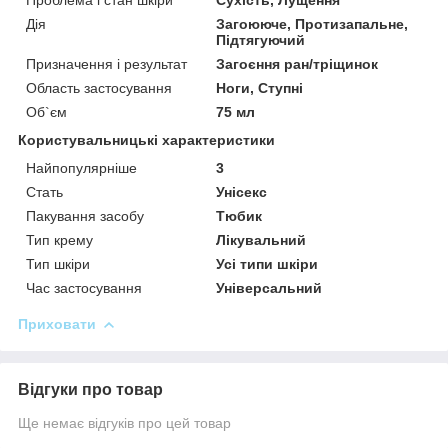
Дія
Загоююче, Протизапальне,
Підтягуючий
Призначення і результат
Загоєння ран/тріщинок
Область застосування
Ноги, Ступні
Об`єм
75 мл
Користувальницькі характеристики
Найпопулярніше
3
Стать
Унісекс
Пакування засобу
Тюбик
Тип крему
Лікувальний
Тип шкіри
Усі типи шкіри
Час застосування
Універсальний
Приховати
Відгуки про товар
Ще немає відгуків про цей товар