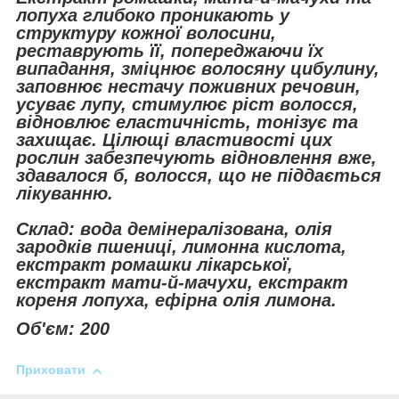
лопуха глибоко проникають у
структуру кожної волосини,
реставрують її, попереджаючи їх
випадання, зміцнює волосяну цибулину,
заповнює нестачу поживних речовин,
усуває лупу, стимулює ріст волосся,
відновлює еластичність, тонізує та
захищає. Цілющі властивості цих
рослин забезпечують відновлення вже,
здавалося б, волосся, що не піддається
лікуванню.
Склад: вода демінералізована, олія
зародків пшениці, лимонна кислота,
екстракт ромашки лікарської,
екстракт мати-й-мачухи, екстракт
кореня лопуха, ефірна олія лимона.
Об'єм: 200
Приховати