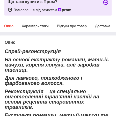
Що таке купити з Пром?
Замовлення під захистом
Опис
Характеристики
Відгуки про товар
Доставка
Опис
Спрей-реконструкція
На основі екстракту ромашки, мати-й-
мачухи, кореня лопуха, олії зародків
пшениці.
Для ламкого, пошкодженого і
фарбованого волосся.
Реконструкція – це спеціально
виготовлений трав'яний настій на
основі рецептів старовинних
травників.
Екстракт ромашки, мати-й-мачухи та