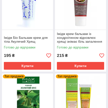
Імідж крем бальзам із
Імідж Біо Бальзам крем для
хондроітином відновлює
тіла Акулячий Хрящ
хрящі знімає біль запалення
суглобів та м'язів
Готово до відправки
Готово до відправки
195
215
₴
₴
Купити
Купити
Топ продажів
Топ продажів