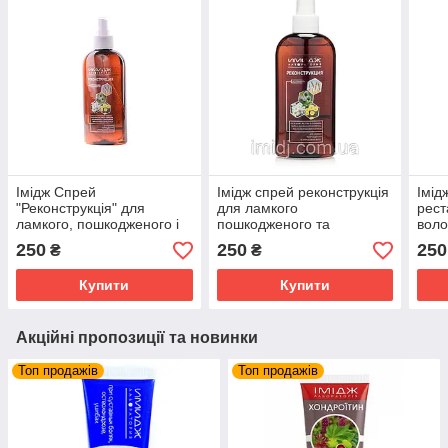
Імідж Спрей
Імідж спрей реконструкція
Імід
"Реконструкція" для
для ламкого
рест
ламкого, пошкодженого і
пошкодженого та
воло
фарбованого волосся
фарбованого волосся
250
250
250
₴
₴
Купити
Купити
Акційні пропозиції та новинки
Топ продажів
Топ продажів