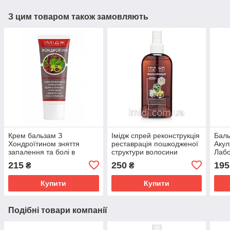
З цим товаром також замовляють
Крем бальзам З
Імідж спрей реконструкція
Баль
Хондроїтином зняття
реставрація пошкодженої
Акул
запалення та болі в
структури волосини
Лабо
суглобах, м'язах і хребті
сугл
215
250
195
₴
₴
Імідж Лабораторія
осте
Купити
Купити
Подібні товари компанії