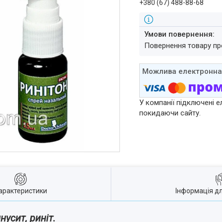
+380 (67) 488-88-68
повернення товару п
У компанії підключені е
покидаючи сайту.
арактеристики
Інформація д
нусит, риніт.