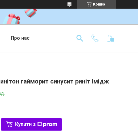
Кошик
Про нас
инітон гайморит синусит риніт Імідж
од.
Купити з