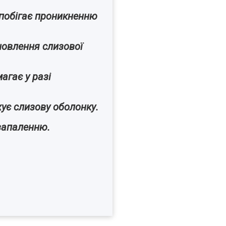
запобігає проникненню
новлення слизової
агає у разі
жує слизову оболонку.
 запаленню.