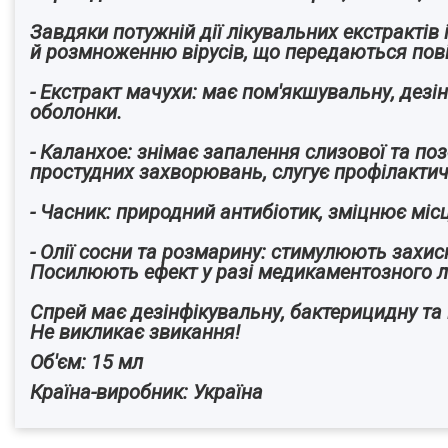
Завдяки потужній дії лікувальних екстрактів
й розмноженню вірусів, що передаються пов
- Екстракт мачухи: має пом'якшувальну, дезі
оболонки.
- Каланхое: знімає запалення слизової та по
простудних захворювань, слугує профілактичн
- Часник: природний антибіотик, зміцнює міс
- Олії сосни та розмарину: стимулюють захисн
Посилюють ефект у разі медикаментозного лі
Спрей має дезінфікувальну, бактерицидну та 
Не викликає звикання!
Об'єм: 15 мл
Країна-виробник: Україна