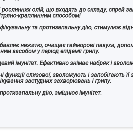
 і рослинних олій, що входять до складу, спрей 
ітряно-краплинним способом!
нфікувальну та протизапальну дію, стимулює від
збавляє нежитю, очищає гайморові пазухи, допом
им засобом у період епідемії грипу.
цевий імунітет. Ефективно знімає набряк і зволо
і функції слизової, зволожують і запобігають її
кування застудних захворювань і грипу.
протизапальну дію, зміцнює імунітет.