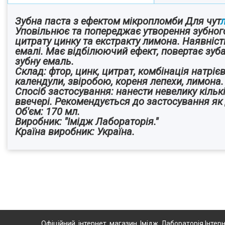
Зубна паста з ефектом мікропломби Для чут
Уповільнює та попереджає утворення зубного
цитрату цинку та екстракту лимона. Наявніс
емалі. Має відбілюючий ефект, повертає зу
зубну емаль.
Склад: фтор, цинк, цитрат, комбінація натріє
календули, звіробою, кореня лепехи, лимона.
Спосіб застосування: нанести невелику кількі
ввечері. Рекомендується до застосування як д
Об'єм: 170 мл.
Виробник: "Імідж Лабораторія."
Країна виробник: Україна.
Офіційний інтернет магазин Імідж Лабораторія Інтерн