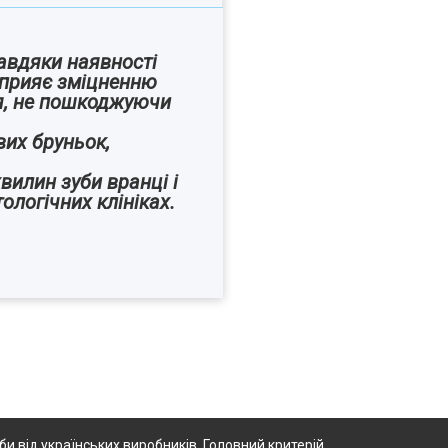
авдяки наявності
 сприяє зміцненню
я, не пошкоджуючи
вих бруньок,
хвилин зуби вранці і
ологічних клініках.
 від українських виробників. Головний критерій