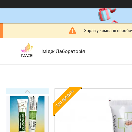
Зараз у компанії неробо
Імідж Лабораторія
Топ продаж