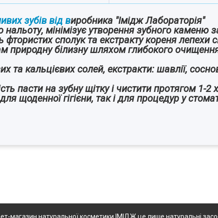
ливих зубів від в
иробника "Імідж Лабораторія"
 нальоту, мінімізує утворення зубного каменю з
ть фтористих сполук та екстракту кореня лепехи
бам природну білизну шляхом глибокого очищенн
вих та кальцієвих солей, екстракти: шавлії, сосно
сть пасти на зубну щітку і чистити протягом 1-2 
ля щоденної гігієни, так і для процедур у стомат
ет-магазин натуральної косметики ІМІДЖ це лише натуральні засоби