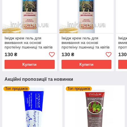
Імідж крем гель для
Імідж крем гель для
Імід
вмивання на основі
вмивання на основі
вмив
протеїну пшениці та квітів
протеїну пшениці та квітів
прот
арніки
арніки
арні
130
130
130
₴
₴
Купити
Купити
Акційні пропозиції та новинки
Топ продажів
Топ продажів