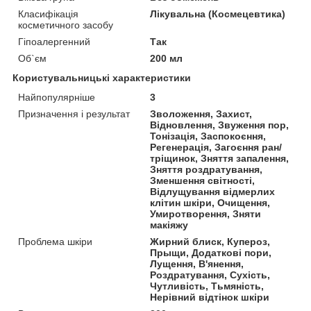
Класифікація
Лікувальна (Космецевтика)
косметичного засобу
Гіпоалергенний
Так
Об`єм
200 мл
Користувальницькі характеристики
Найпопулярніше
3
Призначення і результат
Зволоження, Захист,
Відновлення, Звуження пор,
Тонізація, Заспокоєння,
Регенерація, Загоєння ран/
тріщинок, Зняття запалення,
Зняття роздратування,
Зменшення світності,
Відлущування відмерлих
клітин шкіри, Очищення,
Умиротворення, Зняти
макіяжу
Проблема шкіри
Жирний блиск, Купероз,
Прыщи, Додаткові пори,
Лущення, В'янення,
Роздратування, Сухість,
Чутливість, Тьмяність,
Нерівний відтінок шкіри