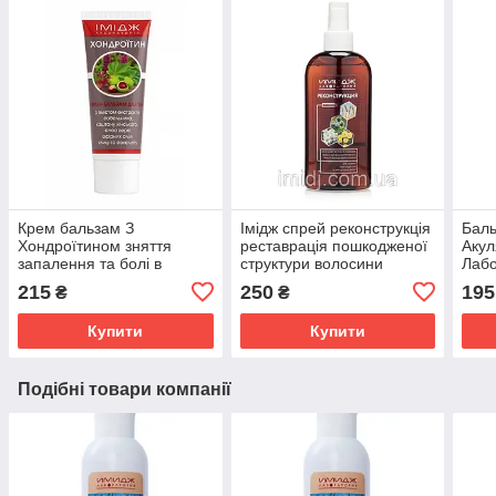
Крем бальзам З
Імідж спрей реконструкція
Баль
Хондроїтином зняття
реставрація пошкодженої
Акул
запалення та болі в
структури волосини
Лабо
суглобах, м'язах і хребті
сугл
215
250
195
₴
₴
Імідж Лабораторія
осте
Купити
Купити
Подібні товари компанії