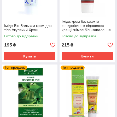
Імідж крем бальзам із
Імідж Біо Бальзам крем для
хондроітином відновлює
тіла Акулячий Хрящ
хрящі знімає біль запалення
суглобів та м'язів
Готово до відправки
Готово до відправки
195
215
₴
₴
Купити
Купити
Топ продажів
Топ продажів