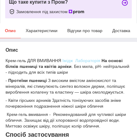
Що таке купити з Пром?
Замовлення під захистом
Опис
Характеристики
Відгуки про товар
Доставка
Опис
Крем-гель ДЛЯ ВМИВАННЯ
Імідж Лабораторія
На основі
білків пшениці та квітів арніки
. Без мила, pH- нейтральний
- підходить для всіх типів шкіри
-
Протеїни пшениці
З високим вмістом амінокислот та
мінералів, які стимулюють синтез волокон дерми, поліпшує
вироблення колагену та еластину — шкіра омолоджується.
- Квіти гірських арників Здатність тонізуючих засобів зніме
почервоніння подразнення ніжної шкіри обличчя
Крем-гель вмивання - Рекомендований для чутливої шкіри
обличчя. Захищає від дії хлорованої водопровідної води.
Миттєво освіжує шкіру, поліпшує колір обличчя.
Спосіб застосування