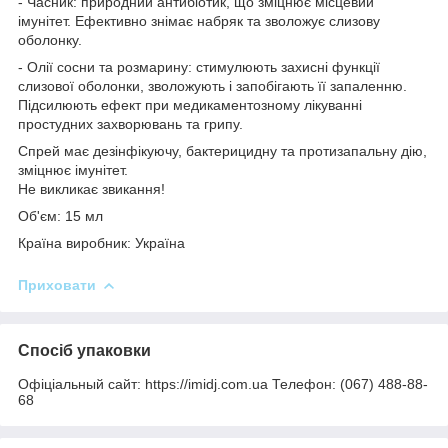
- Часник: природний антибіотик, що зміцнює місцевий
імунітет. Ефективно знімає набряк та зволожує слизову
оболонку.
- Олії сосни та розмарину: стимулюють захисні функції
слизової оболонки, зволожують і запобігають її запаленню.
Підсилюють ефект при медикаментозному лікуванні
простудних захворювань та грипу.
Спрей має дезінфікуючу, бактерицидну та протизапальну дію,
зміцнює імунітет.
Не викликає звикання!
Об'єм: 15 мл
Країна виробник: Україна
Приховати
Спосіб упаковки
Офіціальный сайт: https://imidj.com.ua Телефон: (067) 488-88-
68