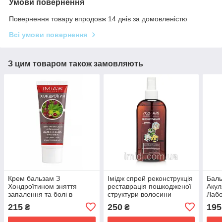
Умови повернення
Повернення товару впродовж 14 днів за домовленістю
Всі умови повернення
З цим товаром також замовляють
Крем бальзам З
Імідж спрей реконструкція
Баль
Хондроїтином зняття
реставрація пошкодженої
Акул
запалення та болі в
структури волосини
Лабо
суглобах, м'язах і хребті
сугл
215
250
195
₴
₴
Імідж Лабораторія
осте