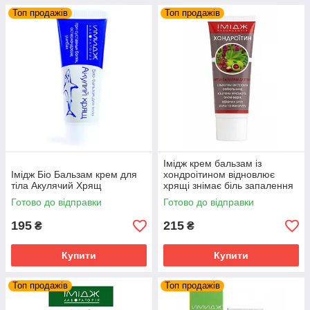
Топ продажів
Топ продажів
Імідж крем бальзам із
Імідж Біо Бальзам крем для
хондроітином відновлює
тіла Акулячий Хрящ
хрящі знімає біль запалення
суглобів та м'язів
Готово до відправки
Готово до відправки
195
215
₴
₴
Купити
Купити
Топ продажів
Топ продажів