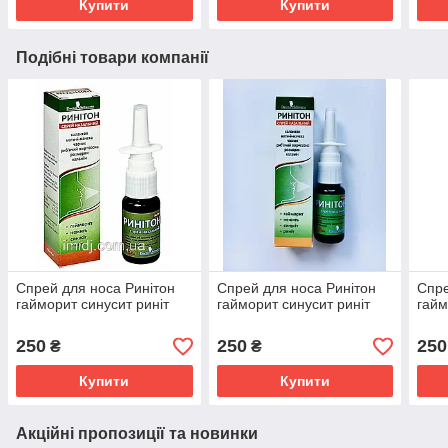
Купити
Купити
Подібні товари компанії
Спрей для носа Ринітон
Спрей для носа Ринітон
Спре
гайморит синусит риніт
гайморит синусит риніт
гайм
250
250
250
₴
₴
Купити
Купити
Акційні пропозиції та новинки