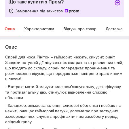
Що таке купити з Пром?
Замовлення під захистом
Опис
Характеристики
Відгуки про товар
Доставка
Опис
Спрей для носа Рінітон – гайморит, нежить, синусит, риніт.
Завдяки потужній дії лікувальних екстрактів та рослинних олій,
що входять до складу, спрей попереджає проникнення та
розмноження вірусів, що передаються повітряно-краплинним
шляхом!
- Екстракт мати-й-мачухи: має пом'якшувальну, дезінфікуючу
та протизапальну дію, стимулює відновлення слизової
оболонки.
- Каланхое: знімає запалення слизової оболонки і позбавляє
нежиті, очищає гайморові пазухи, допомагає при застудних
захворюваннях, служить профілактичним засобом у період
епідемії грипу.