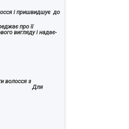
лосся і пришвидшує до
реджає про її
ого вигляду і надає-
ти волосся з
м місяця. Для