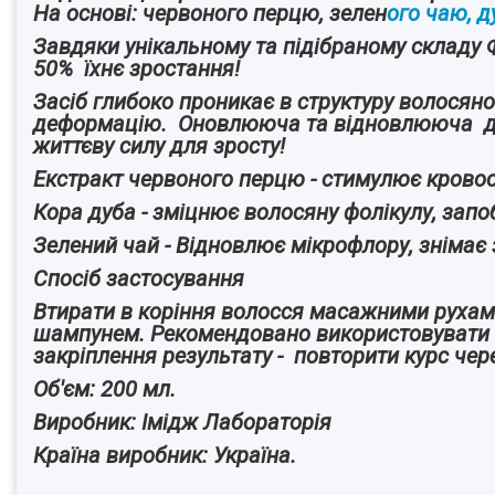
На основі: червоного перцю, зелен
ого чаю, 
Завдяки унікальному та підібраному складу
50% їхнє зростання!
Засіб глибоко проникає в структуру волосяної
деформацію. Оновлююча та відновлююча дія 
життєву силу для зросту!
Екстракт червоного перцю - стимулює кровооб
Кора дуба - зміцнює волосяну фолікулу, зап
Зелений чай - Відновлює мікрофлору, знімає
Спосіб застосування
Втирати в коріння волосся масажними рухами
шампунем. Рекомендовано використо
закріплення результату - повторити курс чер
Об'єм: 200 мл.
Виробник: Імідж Лабораторія
Країна виробник: Україна.