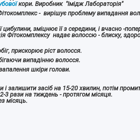
дубової
кори. Виробник "Імідж Лабораторія"
 Фітокомплекс - вирішує проблему випадання во
 цибулини, зміцнює її з середини, і вчасно -попе
Фітокомплексу надає волоссю - блиску, здоров
іг, прискорює ріст волосся.
обігаючи випадінню волосся.
 запалення шкіри голови.
 і залишити засіб на 15-20 хвилин, потім проми
вувати 2-3 рази на тиждень - протяго
ез місяць.